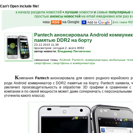
Can't Open include file!
к началу раздела новостей
•
лучшие
новости
и
самые
популярные
н
простые
анонсы новостей
на email ежедневно или раз в
наш
на Google:
(
что такое R
Pantech анонсировала Android коммуник
памятью DDR2 на борту
23.12.2010 11:36
просмотров: сегодня 2, всего 8062
автор новости:
Владимир Литовченко
связанные темы:
Android
;
Pantech
;
коммуникаторы
;
мобильные тел
смартфоны
;
смартфоны и коммуникаторы
К
омпания
Pantech
анонсировала для своего родного корейского р
роде Android коммуникатор с DDR2 памятью на борту. Pantech заявила, 
увеличил производительность в обработке 3D графики в сравнении 
компании и по своей мощности может даже соперничать с персональными
уточнила какого класса).