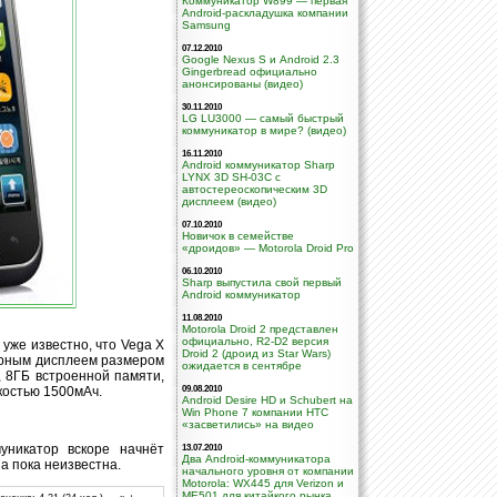
Коммуникатор W899 — первая
Android-раскладушка компании
Samsung
07.12.2010
Google Nexus S и Android 2.3
Gingerbread официально
анонсированы (видео)
30.11.2010
LG LU3000 — самый быстрый
коммуникатор в мире? (видео)
16.11.2010
Android коммуникатор Sharp
LYNX 3D SH-03C с
автостереоскопическим 3D
дисплеем (видео)
07.10.2010
Новичок в семействе
«дроидов» — Motorola Droid Pro
06.10.2010
Sharp выпустила свой первый
Android коммуникатор
11.08.2010
Motorola Droid 2 представлен
официально, R2-D2 версия
 уже известно, что Vega X
Droid 2 (дроид из Star Wars)
орным дисплеем размером
ожидается в сентябре
 8ГБ встроенной памяти,
костью 1500мАч.
09.08.2010
Android Desire HD и Schubert на
Win Phone 7 компании НТС
«засветились» на видео
муникатор вскоре начнёт
13.07.2010
Два Android-коммуникатора
а пока неизвестна.
начального уровня от компании
Motorola: WX445 для Verizon и
ME501 для китайкого рынка