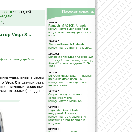
Похожие новости:
овости
за 30 дней
 неделю
SS?
)
24.06.2010
Pantech IM-A630K: Android-
коммуникатор для корейских
представительниц прекрасного
атор Vega X с
пола
15.04.2010
Sirius — Pantech Android-
коммуникатор high-end класса
12.01.2011
Motorola благодаря Android 3.0
ефоны
;
новые устройства
;
таблету Xoom и коммуникатору
Atrix 4G стала лидером CES-
2011
16.12.2010
LG Optimus 2X (Star) — первый
ынка уникальный в своём
на рынке двухъядерный
что
Vega X
в два-три раза
коммуникатор официально
анонсирован
с предыдущими моделями
 компьютерами (правда не
16.12.2010
Скоро в продаже клон и
соперник iPhone —
коммуникатор Meizu M9
14.12.2010
Gigabyte Gsmart Rola —
недорогой Android-
коммуникатор с двумя SIM-
картами на борту скоро в
продаже
08.12.2010