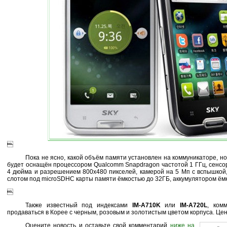

Пока не ясно, какой объём памяти установлен на коммуникаторе, но
будет оснащён процессором Qualcomm Snapdragon частотой 1 ГГц, сенс
4 дюйма и разрешением 800x480 пикселей, камерой на 5 Мп с вспышкой,
слотом под microSDHC карты памяти ёмкостью до 32ГБ, аккумулятором ём

Также известный под индексами
IM-A710K
или
IM-A720L
, ком
продаваться в Корее с черным, розовым и золотистым цветом корпуса. Цен
Оцените новость и оставьте свой комментарий
ниже на