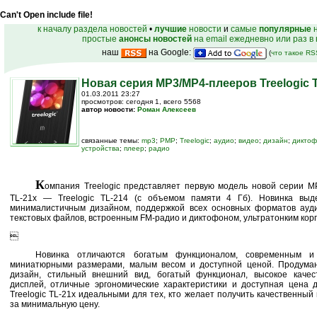
Can't Open include file!
к началу раздела новостей
•
лучшие
новости
и
самые
популярные
н
простые
анонсы новостей
на email ежедневно или раз в
наш
на Google:
(
что такое R
Новая серия MP3/MP4-плееров Treelogic 
01.03.2011 23:27
просмотров: сегодня 1, всего 5568
автор новости:
Роман Алексеев
связанные темы:
mp3
;
PMP
;
Treelogic
;
аудио
;
видео
;
дизайн
;
дикто
устройства
;
плеер
;
радио
К
омпания Treelogic представляет первую модель новой серии MP
TL-21x — Treelogic TL-214 (с объемом памяти 4 Гб). Новинка вы
минималистичным дизайном, поддержкой всех основных форматов ауди
текстовых файлов, встроенным FM-радио и диктофоном, ультратонким корп

Новинка отличаются богатым функционалом, современным и
миниатюрными размерами, малым весом и доступной ценой. Продум
дизайн, стильный внешний вид, богатый функционал, высокое качест
дисплей, отличные эргономические характеристики и доступная цена 
Treelogic TL-21x идеальными для тех, кто желает получить качественны
за минимальную цену.