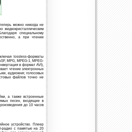
 теперь можно никогда не
но жидкокристаллическим
Благодаря специальному
ственно, а при чтении
ключая lossless-форматы
 ASF, MPG, MPEG-1, MPEG-
нвертация в формат AVI),
вает чтение электронных
ки, аудиокниг, голосовых
кстовых файлов точно не
йки, а также встроенные
бимых песен, входящие в
произведения до 10 часов
дийное устройство. Плеер
M-радио с памятью на 20