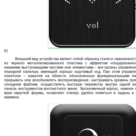

Внешний вид устройства являет собой образец стиля и лаконичности
из черного металлизированного пластика с эффектом «поцарапанн
никакими выступающими частями или элементами – все органы управлени
передней панелью, имеющей хорошо ощутимый ход. При этом управлен
понятное – нажатия на области, обозначенные функциональными пи
прерывать или возобновлять воспроизведение, настраивать уровень гро
соседним файлам, осуществлять быструю перемотку внутри одной к
панель инструментов контекстного меню. Эргономичный корпус, нижняя 
края округлой формы, позволяет плееру удобно ложиться в ладонь и
кармана.