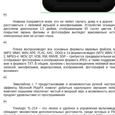

Новинка понравятся всем, кто не любит скучать дома и в дороге:
расставаться с любимой музыкой и кинофильмами. Устройство оснаще
дисплеем диагональю 1,5 дюйма, отображающим 65 тысяч цветов. 
покрытию экрана фильмы и фотографии выглядят максимально есте
электронных книг не устают глаза.

Плеер воспроизводит все основные форматы звуковых файлов, в
(MP3, WMA, WAV, APE, FLAC, AAC, OGG) и 14 форматов видео (MTV, WMV,
2, MPEG-4, MOV, QT, VOB, RM, RMVB, 3GP – требуется предварительная ко
отображает фотографии и изображения формата JPEG, а также поддержи
книг в формате TXT. В общем, проблем с воспроизведением любимой музы
записей, кинофильмов, видеороликов, изображений, фотографий и те
возникнет.

Эквалайзер с 7 предустановками и возможностью ручной настро
эффекты Microsoft PlayFX помогут добиться наилучшего звучания лю
комплект наушники обеспечат чистый и мощный звук, а возможность вос
продлит удовольствие от прослушивания.

Treelogic TL-214 – это легкое и удобное в управлении мультиме
обладают множеством дополнительных достоинств, среди которых и F