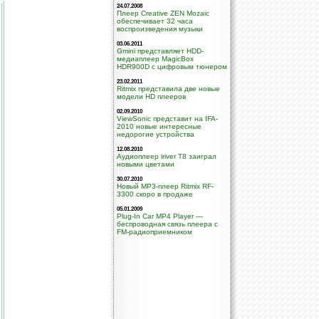
24.07.2008
Плеер Creative ZEN Mozaic
обеспечивает 32 часа
воспроизведения музыки
03.06.2011
Gmini представляет HDD-
медиаплеер MagicBox
HDR900D с цифровым тюнером
23.02.2011
Ritmix представила две новые
модели HD плееров
02.09.2010
ViewSonic представит на IFA-
2010 новые интересные
недорогие устройства
12.08.2010
Аудиоплеер iriver T8 заиграл
новыми цветами
30.07.2010
Новый MP3-плеер Ritmix RF-
3300 скоро в продаже
05.01.2009
Plug-In Car MP4 Player —
беспроводная связь плеера с
FM-радиоприемником