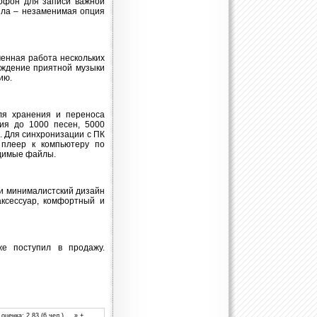
тофон для записи важной
йла – незаменимая опция
менная работа нескольких
ождение приятной музыки
ию.
ля хранения и переноса
ия до 1000 песен, 5000
. Для синхронизации с ПК
 плеер к компьютеру по
одимые файлы.
) и минималистский дизайн
аксессуар, комфортный и
же поступил в продажу.
оценка: 2.83 (6 чел.) » +