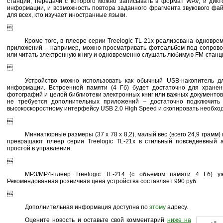
станций, передачи с которого можно записывать в формат WAV, и дик
информации, и возможность повтора заданного фрагмента звукового фа
для всех, кто изучает иностранные языки.

Кроме того, в плеере серии Treelogic TL-21x реализована одновре
приложений – например, можно просматривать фотоальбом под сопров
или читать электронную книгу и одновременно слушать любимую FM-станц

Устройство можно использовать как обычный USB-накопитель д
информации. Встроенной памяти (4 Гб) будет достаточно для хранен
фотографий и целой библиотеки электронных книг или важных документов
не требуется дополнительных приложений – достаточно подключить
высокоскоростному интерфейсу USB 2.0 High Speed и скопировать необх

Миниатюрные размеры (37 x 78 x 8,2), малый вес (всего 24,9 грамм
превращают плеер серии Treelogic TL-21x в стильный повседневный 
простой в управлении.

MP3/MP4-плеер Treelogic TL-214 (с объемом памяти 4 Гб) у
Рекомендованная розничная цена устройства составляет 990 руб.

Дополнительная информация доступна по
этому
адресу.
Оцените новость и оставьте свой комментарий
ниже на
- « 