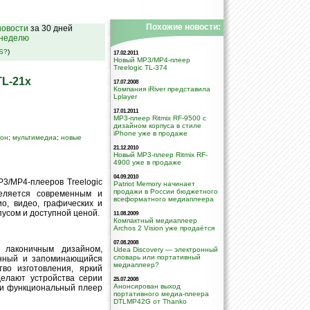
Похожие новости:
овости
за 30 дней
 неделю
SS?
)
17.02.2011
Новый MP3/MP4-плеер
Treelogic TL-374
TL-21x
17.07.2008
Компания iRiver представила
Lplayer
17.01.2011
MP3-плеер Ritmix RF-9500 с
дизайном корпуса в стиле
iPhone уже в продаже
фон
;
мультимедиа
;
новые
21.12.2010
Новый MP3-плеер Ritmix RF-
4900 уже в продаже
04.09.2010
3/MP4-плееров Treelogic
Patriot Memory начинает
продажи в России бюджетного
деляется современным и
всеформатного медиаплеера
о, видео, графических и
усом и доступной ценой.
11.08.2009
Компактный медиаплеер
Archos 2 Vision уже продаётся
07.08.2008
 лаконичным дизайном,
Udea Discovery — электронный
словарь или портативный
анный и запоминающийся
медиаплеер?
во изготовления, яркий
делают устройства серии
25.07.2008
Анонсирован выход
й и функциональный плеер
портативного медиа-плеера
DTLMP42G от Thanko