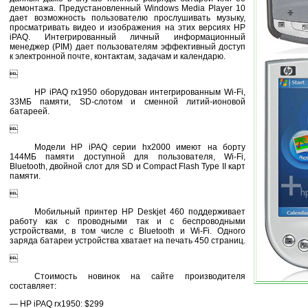
демонтажа. Предустановленный Windows Media Player 10
дает возможность пользователю прослушивать музыку,
просматривать видео и изображения на этих версиях HP
iPAQ. Интегрированный личный информационный
менеджер (PIM) дает пользователям эффективный доступ
к электронной почте, контактам, задачам и календарю.

HP iPAQ rx1950 оборудован интегрированным Wi-Fi,
33МБ памяти, SD-слотом и сменной литий-ионовой
батареей.

Модели HP iPAQ серии hx2000 имеют на борту
144МБ памяти доступной для пользователя, Wi-Fi,
Bluetooth, двойной слот для SD и Compact Flash Type II карт
памяти.

Мобильный принтер HP Deskjet 460 поддерживает
работу как с проводными так и с беспроводными
устройствами, в том числе с Bluetooth и Wi-Fi. Одного
заряда батареи устройства хватает на печать 450 страниц.

Стоимость новинок на сайте производителя
составляет:
— HP iPAQ rx1950: $299