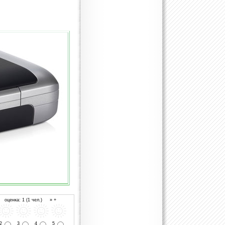
 оценка: 1 (1 чел.) » +
2
3
4
5