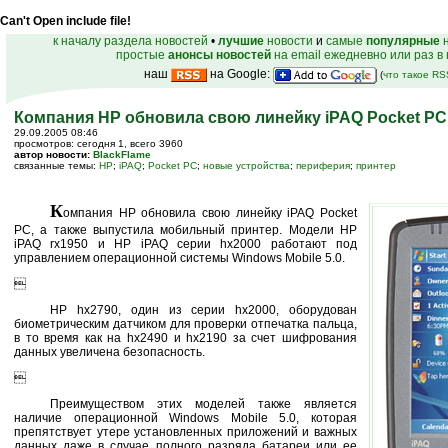
Can't Open include file!
к началу раздела новостей
•
лучшие
новости
и
самые
популярные
н
простые
анонсы новостей
на email ежедневно или раз в
наш
на Google:
(
что такое R
Компания HP обновила свою линейку iPAQ Pocket PC
29.09.2005 08:46
просмотров: сегодня 1, всего 3960
автор новости:
BlackFlame
связанные темы:
HP
;
iPAQ
;
Pocket PC
;
новые устройства
;
периферия
;
принтер
К
омпания HP обновила свою линейку iPAQ Pocket
PC, а также выпустила мобильный принтер. Модели HP
iPAQ rx1950 и HP iPAQ серии hx2000 работают под
управлением операционной системы Windows Mobile 5.0.

HP hx2790, один из серии hx2000, оборудован
биометрическим датчиком для проверки отпечатка пальца,
в то время как на hx2490 и hx2190 за счет шифрования
данных увеличена безопасность.

Преимуществом этих моделей также является
наличие операционной Windows Mobile 5.0, которая
препятствует утере установленных приложений и важных
данных даже в случае полного разряда батареи или ее