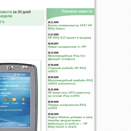
Похожие новости:
овости
за 30 дней
 неделю
SS?
)
26.11.2009
Бизнес-коммуникатор AT&T HP
iPAQ Glisten
11.07.2008
HP iPAQ 910 вышел в продажу
06.09.2007
Новые наладонники от HP!
02.12.2006
Мультимедийные iPaq без
функций телефона
07.09.2006
Старший комбайн HP iPAQ
rx5915
05.09.2006
Мультимедийный комбайн iPAQ
rx4000 (обновлено)
31.01.2006
HP выпустила GPS-навигатор
на основе iPaq rx1950
05.09.2005
Первые изображения iPAQ
rx1950
03.06.2005
Rogers Wireless добавил в свою
линейку предлагаемых
мобильных устройств — HP
iPAQ h6320 и h6325