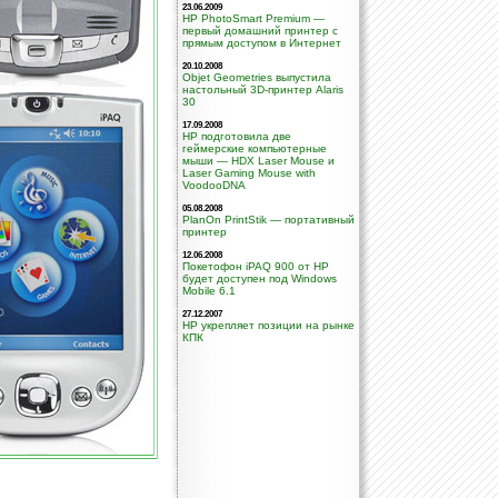
23.06.2009
HP PhotoSmart Premium —
первый домашний принтер с
прямым доступом в Интернет
20.10.2008
Objet Geometries выпустила
настольный 3D-принтер Alaris
30
17.09.2008
HP подготовила две
геймерские компьютерные
мыши — HDX Laser Mouse и
Laser Gaming Mouse with
VoodooDNA
05.08.2008
PlanOn PrintStik — портативный
принтер
12.06.2008
Покетофон iPAQ 900 от HP
будет доступен под Windows
Mobile 6.1
27.12.2007
HP укрепляет позиции на рынке
КПК