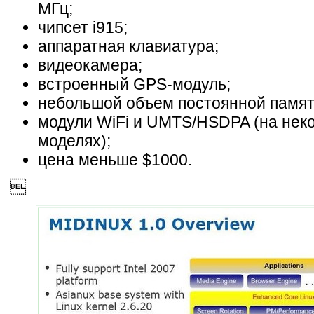
МГц;
чипсет i915;
аппаратная клавиатура;
видеокамера;
встроенный GPS-модуль;
небольшой объем постоянной памяти
модули WiFi и UMTS/HSDPA (на нек
моделях);
цена меньше $1000.
