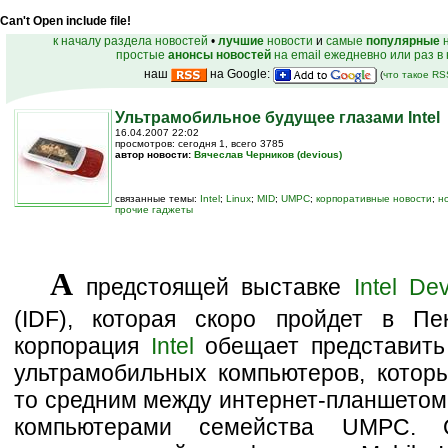
Can't Open include file!
к началу раздела новостей
•
лучшие
новости
и
самые
популярные
н
простые
анонсы новостей
на email ежедневно или раз в
наш
на Google:
(
что такое R
Ультрамобильное будущее глазами Intel
16.04.2007 22:02
просмотров: сегодня 1, всего 3785
автор новости:
Вячеслав Черников (devious)
связанные темы:
Intel
;
Linux
;
MID
;
UMPC
;
корпоративные новости
;
н
прочие гаджеты
А
предстоящей выставке
Intel De
(IDF), которая скоро пройдет в Пек
корпорация
Intel
обещает представить
ультрамобильных компьютеров, которы
то средним между интернет-планшетом
компьютерами семейства UMPC. 