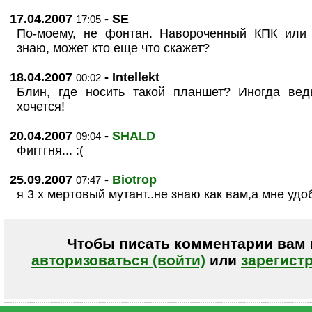
17.04.2007
- SE
17:05
По-моему, не фонтан. Навороченный КПК или 
знаю, может кто еще что скажет?
18.04.2007
- Intellekt
00:02
Блин, где носить такой планшет? Иногда вед
хочется!
20.04.2007
-
SHALD
09:04
Фигггня... :(
25.09.2007
-
Biotrop
07:47
я 3 х мертовый мутант..не знаю как вам,а мне удоб
Чтобы писать комментарии вам
авторизоваться (войти)
или
зарегист