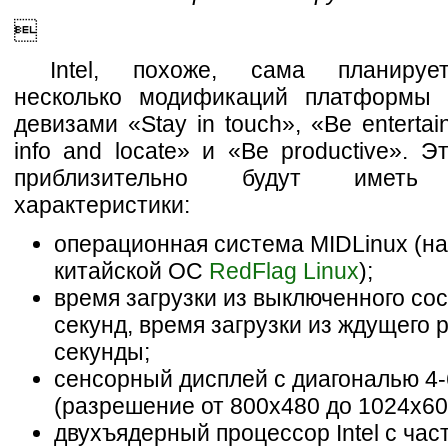

Intel, похоже, сама планируе
несколько модификаций платформы 
девизами «Stay in touch», «Be entertai
info and locate» и «Be productive». Э
приблизительно будут иметь
характеристики:
операционная система MIDLinux (на
китайской ОС
RedFlag Linux
);
время загрузки из выключенного со
секунд, время загрузки из ждущего 
секунды;
сенсорный дисплей с диагональю 4
(разрешение от 800x480 до 1024x60
двухъядерный процессор Intel с час