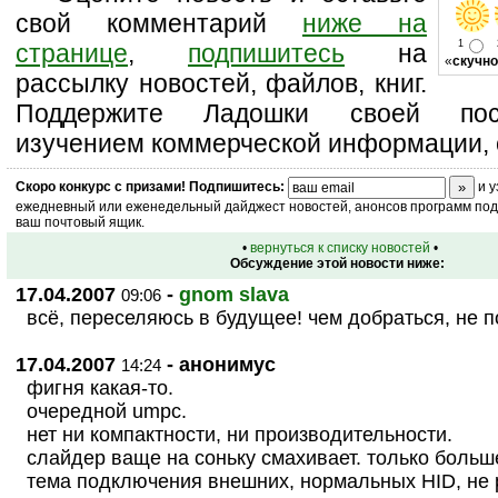
свой комментарий
ниже на
1
странице
,
подпишитесь
на
«
скучно
рассылку новостей, файлов, книг.
Поддержите Ладошки своей посе
изучением коммерческой информации, 
Скоро
конкурс
с призами! Подпишитесь:
и у
ежедневный или еженедельный дайджест новостей, анонсов программ под 
ваш почтовый ящик.
•
вернуться к списку новостей
•
Обсуждение этой новости ниже:
17.04.2007
-
gnom slava
09:06
всё, переселяюсь в будущее! чем добраться, не 
17.04.2007
- анонимус
14:24
фигня какая-то.
очередной umpc.
нет ни компактности, ни производительности.
слайдер ваще на соньку смахивает. только больш
тема подключения внешних, нормальных HID, не 