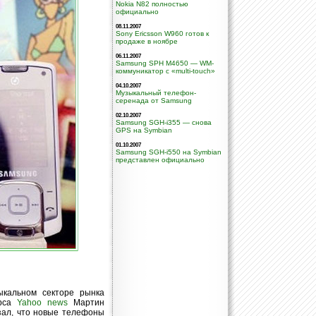
Nokia N82 полностью
официально
08.11.2007
Sony Ericsson W960 готов к
продаже в ноябре
06.11.2007
Samsung SPH M4650 — WM-
коммуникатор с «multi-touch»
04.10.2007
Музыкальный телефон-
серенада от Samsung
02.10.2007
Samsung SGH-i355 — снова
GPS на Symbian
01.10.2007
Samsung SGH-i550 на Symbian
представлен официально
ыкальном секторе рынка
урса
Yahoo news
Мартин
азал, что новые телефоны