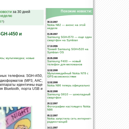
Похожие новости:
овости
за 30 дней
 неделю
SS?
)
30.10.2007
Nokia N82 — анонс на этой
неделе
GH-i450 и
01.08.2007
Samsung SGH-i570 — еще один
смартфон на Symbian
17.10.2006
Тонкий Samsung SGH-i520 на
Symbian OS
язь
;
мультимедиа
;
новые
20.05.2008
Samsung F400 — новый
телефон для меломанов
12.02.2008
Мультимедийный Nokia N78 с
ьных телефона: SGH-i450,
GPS-возможностями
диоформатов (MP3, AAC,
12.02.2008
 аппараты идентичны еще
Nokia N96 теперь официально
я Bluetooth, порта USB и
06.02.2008
Samsung G810 — шоколадный
смартфон
20.12.2007
Фотографии настоящего Nokia
N96
05.12.2007
Nokia запустила сеть интернет-
радиостанций
14.11.2007