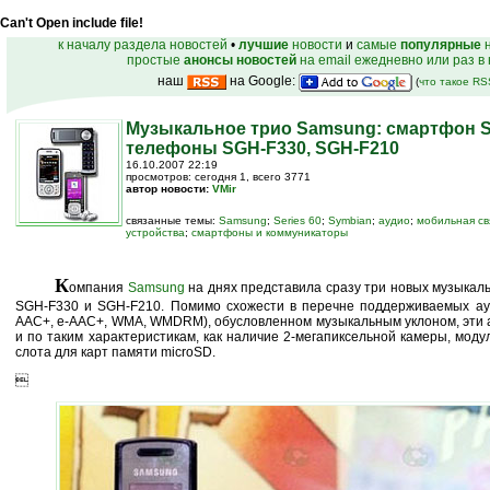
Can't Open include file!
к началу раздела новостей
•
лучшие
новости
и
самые
популярные
н
простые
анонсы новостей
на email ежедневно или раз в
наш
на Google:
(
что такое R
Музыкальное трио Samsung: смартфон S
телефоны SGH-F330, SGH-F210
16.10.2007 22:19
просмотров: сегодня 1, всего 3771
автор новости:
VMir
связанные темы:
Samsung
;
Series 60
;
Symbian
;
аудио
;
мобильная св
устройства
;
смартфоны и коммуникаторы
К
омпания
Samsung
на днях представила сразу три новых музыкал
SGH-F330 и SGH-F210. Помимо схожести в перечне поддерживаемых ау
AAC+, e-AAC+, WMA, WMDRM), обусловленном музыкальным уклоном, эти
и по таким характеристикам, как наличие 2-мегапиксельной камеры, модул
слота для карт памяти microSD.
