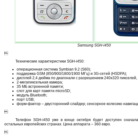
Samsung SGH-i450

Технические характеристики SGH-i450:
операционная система Symbian 9.2 (S60);
поддержка GSM (850/900/1800/1900 МГц) и 3G-сетей (HSDPA);
дисплей 2,4 дюйма по диагонали с разрешением 240х320 пикселей, 
2-мегапиксельная камера;
35 МБ встроенной памяти;
слот для карт памяти microSD;
модуль Bluetooth;
порт USB;
форм-фактор – двусторонний слайдер; сенсорное колесико навигации

Телефон SGH-i450 уже в конце октября будет доступен сначала
остальных европейских странах. Цена аппарата – 360 евро.
