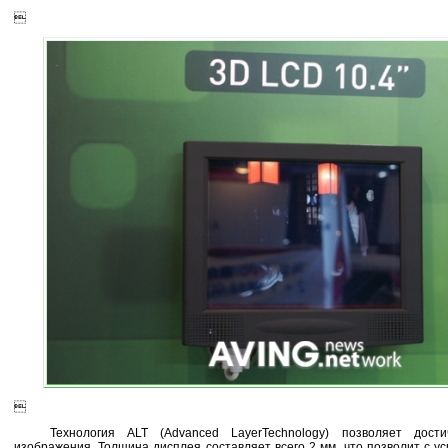


Технология ALT (Advanced LayerTechnology) позволяет дост
изображения. Толщина дисплея составляет всего 2 мм, что позволит с ус