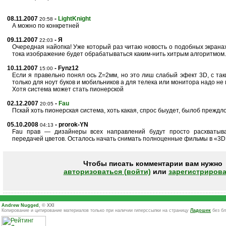
08.11.2007
-
LightKnight
20:58
А можно по конкретней
09.11.2007
- Я
22:03
Очередная найопка! Уже который раз читаю новость о подобных экран
тока изображение будет обрабатываться каким-нить хитрым алгоритмом. 
10.11.2007
- Fynz12
15:00
Если я правельно понял ось Z=2мм, но это лиш слабый эфект 3D, с та
только для ноут буков и мобильников а для телека или монитора надо не
Хотя система может стать пионерской
02.12.2007
-
Fau
20:05
Пскай хоть пионерская система, хоть какая, спрос быудет, былоб преждл
05.10.2008
- prorok-YN
04:13
Fau прав — дизайнеры всех направлений будут просто расхватыв
передачей цветов. Осталось начать снимать полноценные фильмы в «3D
Чтобы писать комментарии вам нужно
авторизоваться (войти)
или
зарегистрирова
Andrew Nugged
, © XXI
Копирование и цитирование материалов только при наличии гиперссылки на страницу
Ладошек
без бл