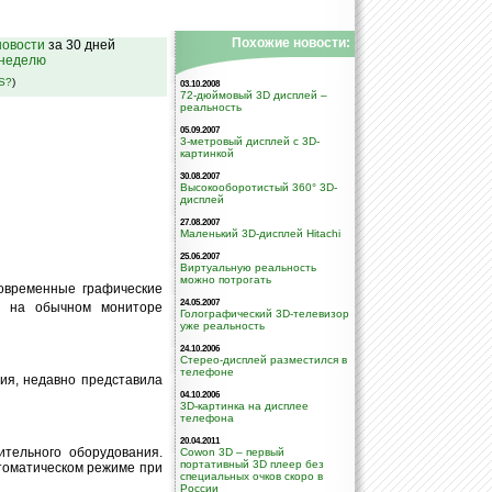
Похожие новости:
овости
за 30 дней
 неделю
SS?
)
03.10.2008
72-дюймовый 3D дисплей –
реальность
05.09.2007
3-метровый дисплей c 3D-
картинкой
30.08.2007
Высокооборотистый 360° 3D-
дисплей
27.08.2007
Маленький 3D-дисплей Hitachi
25.06.2007
Виртуальную реальность
можно потрогать
овременные графические
24.05.2007
ть на обычном мониторе
Голографический 3D-телевизор
уже реальность
24.10.2006
Стерео-дисплей разместился в
телефоне
ия, недавно представила
04.10.2006
3D-картинка на дисплее
телефона
20.04.2011
тельного оборудования.
Cowon 3D – первый
портативный 3D плеер без
томатическом режиме при
специальных очков скоро в
России