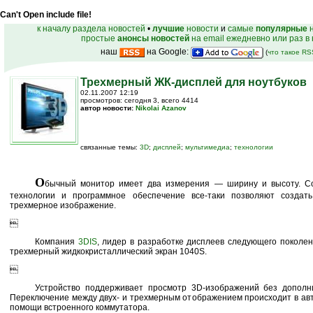
Can't Open include file!
к началу раздела новостей
•
лучшие
новости
и
самые
популярные
н
простые
анонсы новостей
на email ежедневно или раз в
наш
на Google:
(
что такое R
Трехмерный ЖК-дисплей для ноутбуков
02.11.2007 12:19
просмотров: сегодня 3, всего 4414
автор новости:
Nikolai Azanov
связанные темы:
3D
;
дисплей
;
мультимедиа
;
технологии
О
бычный монитор имеет два измерения — ширину и высоту. С
технологии и программное обеспечение все-таки позволяют созда
трехмерное изображение.

Компания
3DIS
, лидер в разработке дисплеев следующего поколен
трехмерный жидкокристаллический экран 1040S.

Устройство поддерживает просмотр 3D-изображений без дополни
Переключение между двух- и трехмерным отображением происходит в ав
помощи встроенного коммутатора.