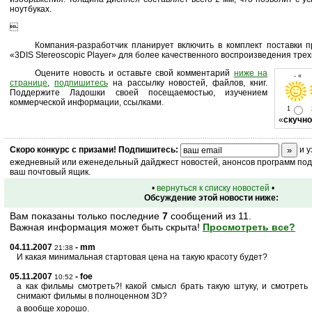
ноутбуках.

Компания-разработчик планирует включить в комплект поставки 
«3DIS Stereoscopic Player» для более качественного воспроизведения тре
Оцените новость и оставьте свой комментарий
ниже на
- « о
странице
,
подпишитесь
на рассылку новостей, файлов, книг.
Поддержите Ладошки своей посещаемостью, изучением
коммерческой информации, ссылками.
1
«
скучно
Скоро
конкурс
с призами! Подпишитесь:
и у
ежедневный или еженедельный дайджест новостей, анонсов программ под 
ваш почтовый ящик.
•
вернуться к списку новостей
•
Обсуждение этой новости ниже:
Вам показаны только последние
7
сообщений из 11.
Важная информация может быть скрыта!
Просмотреть все?
04.11.2007
- mm
21:38
И какая минимальная стартовая цена на такую красоту будет?
05.11.2007
- foe
10:52
а как фильмы смотреть?! какой смысл брать такую штуку, и смотреть
снимают фильмы в полноценном 3D?
а вообще хорошо.