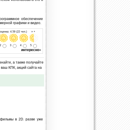
программное обеспечение
хмерной графики и видео.
ценка: 4.59 (22 чел.) » +
2
3
4
5
интересно
»
знайте, а также получайте
ваш КПК, акций сайта на
 фильмы в 2D. разве уже