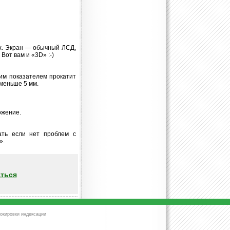
ах. Экран — обычный ЛСД,
Вот вам и «3D» :-)
ким показателем прокатит
 меньше 5 мм.
ожение.
ать если нет проблем с
».
ться
окировки индексации