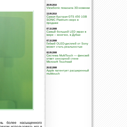
28.09.2010
ViewSonic показала 3D-новинки
13.09.2010
Самая быстрая GTS 450 1GB
SONIC Platinum скоро в
продаже
07.10.2008
Самый большой LED экран в
мире – конечно, в Дубаи
07.10.2008
Гибкий OLED-дисплей от Sony
может стать реальностью
02.09.2008
Система MultiTouch — финский
ответ сенсорной стене
Microsoft Touchwall
20.02.2008
Apple патентует расширенный
multitouch
ичь более насыщенного
пехом использовать его в