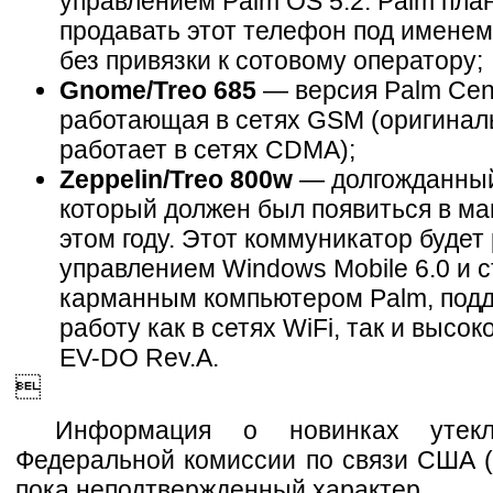
управлением Palm OS 5.2. Palm пла
продавать этот телефон под именем
без привязки к сотовому оператору;
Gnome/Treo 685
— версия Palm Cent
работающая в сетях GSM (оригинал
работает в сетях CDMA);
Zeppelin/Treo 800w
— долгожданный
который должен был появиться в ма
этом году. Этот коммуникатор будет
управлением Windows Mobile 6.0 и 
карманным компьютером Palm, по
работу как в сетях WiFi, так и высо
EV-DO Rev.A.

Информация о новинках утек
Федеральной комиссии по связи США 
пока неподтвержденный характер.