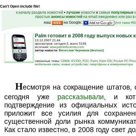
Can't Open include file!
к началу раздела новостей
•
лучшие
новости
и
самые
популярные
н
простые
анонсы новостей
на email ежедневно или раз в
наш
на Google:
(
что такое R
Palm готовит в 2008 году выпуск новых
13.12.2007 21:44
просмотров: сегодня 3, всего 5148
источник:
www.palminfocenter.com
автор новости:
Вячеслав Черников (devious)
связанные темы:
CDMA
;
EV-DO
;
FCC
;
Palm
;
Palm OS
;
Pocket PC Phon
мобильная связь
;
новые устройства
;
смартфоны и коммуникаторы
Н
есмотря на сокращение штатов, 
сегодня уже
рассказывали
, и кот
подтверждение из официальных ист
приложит все усилия для сохранен
существенной доли рынка коммуника
Как стало известно, в 2008 году свет д