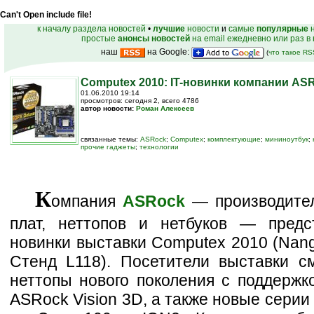
Can't Open include file!
к началу раздела новостей
•
лучшие
новости
и
самые
популярные
н
простые
анонсы новостей
на email ежедневно или раз в
наш
на Google:
(
что такое R
Computex 2010: IT-новинки компании AS
01.06.2010 19:14
просмотров: сегодня 2, всего 4786
автор новости:
Роман Алексеев
связанные темы:
ASRock
;
Computex
;
комплектующие
;
мининоутбук
;
прочие гаджеты
;
технологии
К
омпания
ASRock
— производите
плат, неттопов и нетбуков — предс
новинки выставки Computex 2010 (Nang
Стенд L118). Посетители выставки см
неттопы нового поколения с поддержк
ASRock Vision 3D, а также новые сери