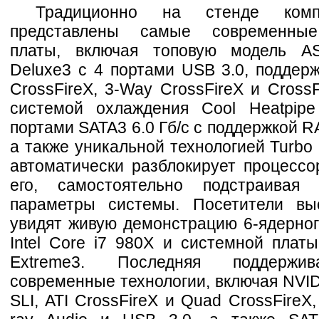
Традиционно на стенде комп
представлены самые современны
платы, включая топовую модель A
Deluxe3 с 4 портами USB 3.0, поддер
CrossFireX, 3-Way CrossFireX и Cross
системой охлаждения Cool Heatpip
портами SATA3 6.0 Гб/с с поддержкой R
а также уникальной технологией Turbo
автоматически разблокирует процессо
его, самостоятельно подстраивая 
параметры системы. Посетители вы
увидят живую демонстрацию 6-ядерног
Intel Core i7 980X и системной плат
Extreme3. Последняя поддержи
современные технологии, включая NVID
SLI, ATI CrossFireX и Quad CrossFireX,