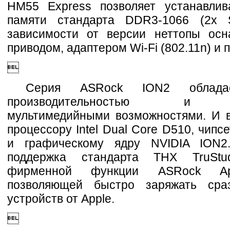
HM55 Express позволяет устанавли
памяти стандарта DDR3-1066 (2x 
зависимости от версии неттопы ос
приводом, адаптером Wi-Fi (802.11n) и 

Серия ASRock ION2 облада
производительностью и о
мультимедийными возможностями. И в
процессору Intel Dual Core D510, чипсе
и графическому ядру NVIDIA ION2
поддержка стандарта THX TruSt
фирменной функции ASRock Ap
позволяющей быстро заряжать сраз
устройств от Apple.
