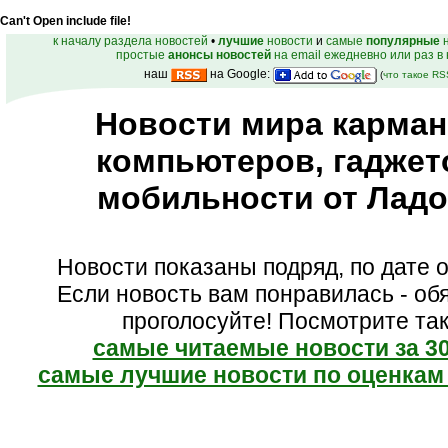
Can't Open include file!
к началу раздела новостей
•
лучшие
новости
и
самые
популярные
н
простые
анонсы новостей
на email ежедневно или раз в
наш
на Google:
(
что такое R
Новости мира карма
компьютеров, гаджет
мобильности от Лад
Новости показаны подряд, по дате о
Если новость вам понравилась - об
проголосуйте! Посмотрите та
самые читаемые новости за 3
самые лучшие новости по оценкам 