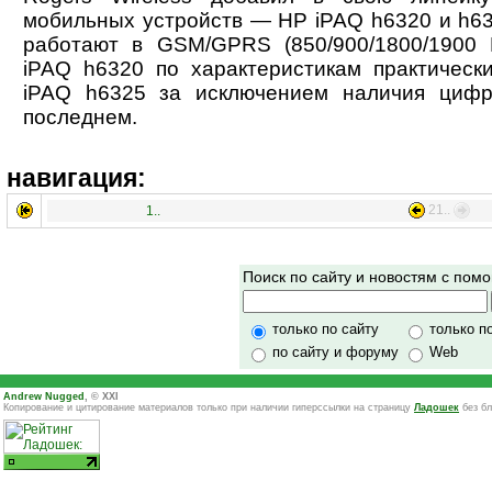
мобильных устройств — HP iPAQ h6320 и h6
работают в GSM/GPRS (850/900/1800/1900 
iPAQ h6320 по характеристикам практическ
iPAQ h6325 за исключением наличия циф
последнем.
навигация:
21..
1..
Поиск по сайту и новостям с по
только по сайту
только п
по сайту и форуму
Web
Andrew Nugged
, © XXI
Копирование и цитирование материалов только при наличии гиперссылки на страницу
Ладошек
без бл