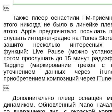

Также плеер оснастили FM-приёмн
этого никогда не было в линейке пле
этого Apple предпочитало посылать п
слушать интернет-радио на iTunes Store
зашито несколько интересных п
функций: Live Pause (можно устано
потом прослушать до 15 минут радиэф
Tagging (маркирование треков с 
уточнением данных через iT
приобретением композиций через iTunes

Дополнительно плеер оснащён м
динамиком. Обновлённый Nano начал
со вчерашнего дня, с окраской корпу