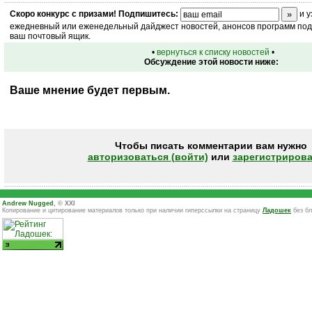
Скоро
конкурс
с призами! Подпишитесь:
и у
ежедневный или еженедельный дайджест новостей, анонсов программ под 
ваш почтовый ящик.
•
вернуться к списку новостей
•
Обсуждение этой новости ниже:
Ваше мнение будет первым.
Чтобы писать комментарии вам нужно
авторизоваться (войти)
или
зарегистрирова
Andrew Nugged
, © XXI
Копирование и цитирование материалов только при наличии гиперссылки на страницу
Ладошек
без бл