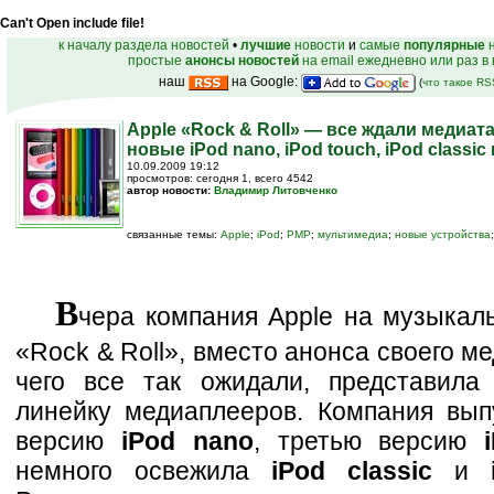
Can't Open include file!
к началу раздела новостей
•
лучшие
новости
и
самые
популярные
н
простые
анонсы новостей
на email ежедневно или раз в
наш
на Google:
(
что такое R
Apple «Rock & Roll» — все ждали медиата
новые iPod nano, iPod touch, iPod classic 
10.09.2009 19:12
просмотров: сегодня 1, всего 4542
автор новости:
Владимир Литовченко
связанные темы:
Apple
;
iPod
;
PMP
;
мультимедиа
;
новые устройства
В
чера компания Apple на музыкал
«Rock & Roll», вместо анонса своего м
чего все так ожидали, представила
линейку медиаплееров. Компания вып
версию
iPod nano
, третью версию
немного освежила
iPod classic
и