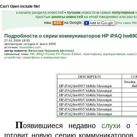
Can't Open include file!
к началу раздела новостей
•
лучшие
новости
и
самые
популярные
н
простые
анонсы новостей
на email ежедневно или раз в
наш
на Google:
(
что такое R
Подробности о серии коммуникаторов HP iPAQ hw69
27.01.2006 18:55
просмотров: сегодня 4, всего 4050
источник:
msmobiles.com
автор новости:
Вячеслав Черников (devious)
связанные темы:
HP
;
iPAQ
;
Pocket PC Phone Edition, покетофоны
;
корпоративные новост
устройства
;
смартфоны и коммуникаторы
П
оявившиеся недавно
слухи
о т
готовит новую серию коммуникаторов 