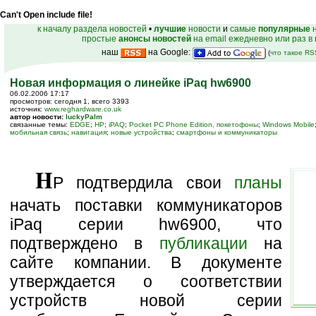
Can't Open include file!
к началу раздела новостей
•
лучшие
новости
и
самые
популярные
н
простые
анонсы новостей
на email ежедневно или раз в
наш
на Google:
(
что такое R
Новая информация о линейке iPaq hw6900
06.02.2006 17:17
просмотров: сегодня 1, всего 3393
источник:
www.reghardware.co.uk
автор новости:
luckyPalm
связанные темы:
EDGE
;
HP
;
iPAQ
;
Pocket PC Phone Edition, покетофоны
;
Windows Mobile
мобильная связь
;
навигация
;
новые устройства
;
смартфоны и коммуникаторы
H
P подтвердила свои
планы
начать поставки коммуникаторов
iPaq серии hw6900, что
подтверждено в
публикации
на
сайте компании. В документе
утверждается о соответствии
устройств новой серии