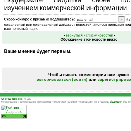
Поддержите Ладошки своей посе
изучением коммерческой информации, 
Скоро
конкурс
с призами! Подпишитесь:
и у
ежедневный или еженедельный дайджест новостей, анонсов программ под 
ваш почтовый ящик.
•
вернуться к списку новостей
•
Обсуждение этой новости ниже:
Ваше мнение будет первым.
Чтобы писать комментарии вам нужно
авторизоваться (войти)
или
зарегистрирова
Andrew Nugged
, © XXI
Копирование и цитирование материалов только при наличии гиперссылки на страницу
Ладошек
без бл