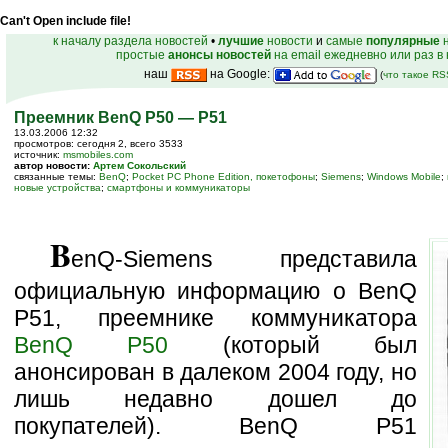
Can't Open include file!
к началу раздела новостей
•
лучшие
новости
и
самые
популярные
н
простые
анонсы новостей
на email ежедневно или раз в
наш
на Google:
(
что такое R
Преемник BenQ P50 — P51
13.03.2006 12:32
просмотров: сегодня 2, всего 3533
источник:
msmobiles.com
автор новости:
Артем Сокольский
связанные темы:
BenQ
;
Pocket PC Phone Edition, покетофоны
;
Siemens
;
Windows Mobile
;
новые устройства
;
смартфоны и коммуникаторы
B
enQ-Siemens представила
официальную информацию о BenQ
P51, преемнике коммуникатора
BenQ P50
(который был
анонсирован в далеком 2004 году, но
лишь недавно дошел до
покупателей). BenQ P51