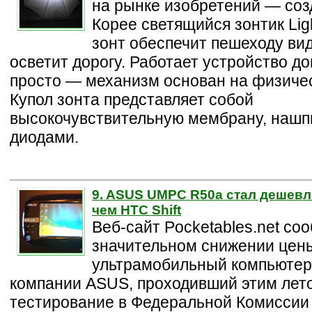
на рынке изобретений — соз
Корее светящийся зонтик Lig
зонт обеспечит пешеходу ви
осветит дорогу. Работает устройство д
просто — механизм основан на физичес
Купол зонта представляет собой
высокочувствительную мембрану, нашп
диодами.
9. ASUS UMPC R50a стал дешевле
чем HTC Shift
Веб-сайт Pocketables.net со
значительном снижении цен
ультрамобильный компьюте
компании ASUS, проходивший этим лет
тестирование в Федеральной Комисси