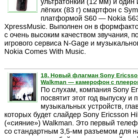
ультратонкий (12 мм) и один
лёгких (83 г) смартфон с Sym
платформой S60 — Nokia 56
XpressMusic. Выполнен он в формфакто
с очень высоким качеством звучания, п
игрового сервиса N-Gage и музыкально
Nokia Comes With Music.
18. Новый флагман Sony Ericsso
Walkman — камерофон с плееро
По слухам, компания Sony Er
посвятит этот год выпуску и 
музыкальных устройств, гла
которых будет слайдер Sony Ericsson Hi
(«сияние») Walkman. Это первый теле
со стандартным 3,5-мм разъемом для н