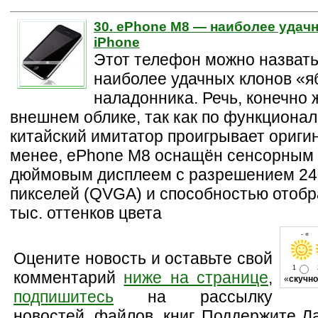
30. ePhone M8 — наиболее удач
iPhone
Этот телефон можно назвать
наиболее удачных клонов «я
наладонника. Речь, конечно ж
внешнем облике, так как по функциона
китайский имитатор проигрывает оригин
менее, ePhone M8 оснащён сенсорным 
дюймовым дисплеем с разрешением 24
пикселей (QVGA) и способностью отоб
тыс. оттенков цвета
- « 
Оцените новость и оставьте свой
1
комментарий
ниже на странице
,
«
скучно
подпишитесь
на рассылку
новостей, файлов, книг. Поддержите Л