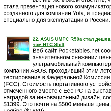
стала презентация нового коммуникато
созданного для компании Yota, и предн
специально для эксплуатации в России.
22. ASUS UMPC R50a стал дешевл
чем HTC Shift
Веб-сайт Pocketables.net со
значительном снижении цен
ультрамобильный компьюте
компании ASUS, проходивший этим лет
тестирование в Федеральной Комисси
(FCC). Стоимость портативного устройс
отмеченного вместе с Eee PC на выста
наградой за инновационный дизайн, со
$1399. Это почти на $500 меньше цены,
ноябре ($1880).