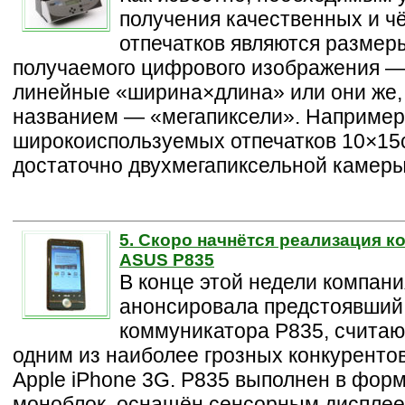
получения качественных и ч
отпечатков являются размер
получаемого цифрового изображения —
линейные «ширина×длина» или они же, 
названием — «мегапиксели». Например
широкоиспользуемых отпечатков 10×15
достаточно двухмегапиксельной камеры
5. Скоро начнётся реализация 
ASUS P835
В конце этой недели компан
анонсировала предстоявший
коммуникатора P835, счита
одним из наиболее грозных конкуренто
Apple iPhone 3G. P835 выполнен в фор
моноблок, оснащён сенсорным дисплее