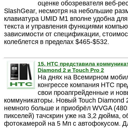
оценке обозревателя веб-ре
SlashGear, несмотря на небольшие раз
клавиатура UMID M1 вполне удобна для
текста и управления функциями компью
зависимости от спецификации, стоимо
колеблется в пределах $465-$532.
15. HTC представила коммуника
Diamond 2 и Touch Pro 2
На днях на Всемирном моби
конгрессе компания HTC пре
свои проапгрейденные и но
коммуникаторы. Новый Touch Diamond 
немного больше и приобрёл WVGA (480
пикселей) тачскрин уже на 3,2 дюйма, о
фотокамерой на 5 Мп с автофокусом. Д