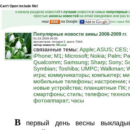
Can't Open include file!
к началу раздела новостей
•
лучшие
новости
и
самые
популярные
н
простые
анонсы новостей
на email ежедневно или раз в
наш
на Google:
(
что такое R
Популярные новости зимы 2008-2009 гг.
01.03.2009 00:00
просмотров: сегодня 2, всего 7444
автор новости:
MiLana
связанные темы:
Apple
;
ASUS
;
CES
;
iPhone
;
M1
;
Microsoft
;
Nokia
;
Palm
;
Pa
Qualcomm
;
Samsung
;
Sharp
;
Sony
;
S
Symbian
;
Toshiba
;
UMPC
;
Walkman
;
W
игра
;
коммуникаторы
;
компьютер
;
ми
мобильные телефоны
;
настроение
;
новые устройства
;
планшетные ПК
;
смартфоны
;
стиль
;
телефон
;
технол
фотоаппарат
;
часы
В
первый день весны выклады