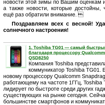
новости этой зимы по Вашим оценкам 
а также новости, которые достойны, 
ещё раз обратили внимание. 
Поздравляем всех с весной! Уд
солнечного настроения!
1. Toshiba TG01 — самый быстры
благодаря процессору Qualcomm
QSD8250
Компания Toshiba представил
коммуникатор Toshiba TG01. 
новому процессору Qualcomm Snapdra
работающему на частоте 1ГГц, Toshiba
лидирует по быстроте среди других гад
существующих на рынке сегодня. Сейча
большинстве смартфонов и коммуника