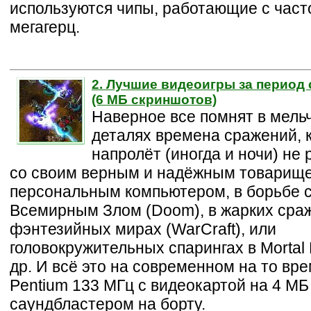
используются чипы, работающие с часто
мегагерц.
2. Лучшие видеоигры за период 
(6 МБ скриншотов)
Наверное все помнят в мел
деталях времена сражений, к
напролёт (иногда и ночи) не
со своим верным и надёжным товарищ
персональным компьютером, в борьбе 
Всемирным Злом (Doom), в жарких сра
фэнтезийных мирах (WarCraft), или
головокружительных спарингах в Mortal 
др. И всё это на современном на то врем
Pentium 133 МГц с видеокартой на 4 МБ
саундбластером на борту.