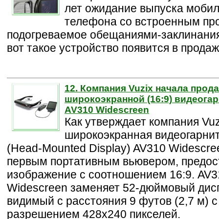
лет ожидание выпуска мобил
телефона со встроенным пр
подогреваемое обещаниями-заклинания
вот такое устройство появится в продаж
12. Компания Vuzix начала прод
широкоэкранной (16:9) видеога
AV310 Widescreen
Как утверждает компания Vuz
широкоэкранная видеогарни
(Head-Mounted Display) AV310 Widescre
первым портативным вьювером, предо
изображение с соотношением 16:9. AV3
Widescreen заменяет 52-дюймовый дис
видимый с расстояния 9 футов (2,7 м) с
разрешением 428х240 пикселей.