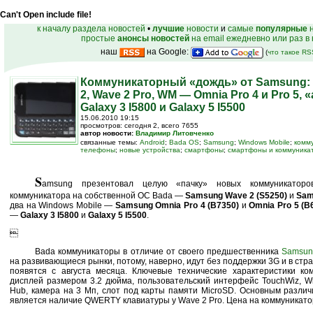
Can't Open include file!
к началу раздела новостей
•
лучшие
новости
и
самые
популярные
н
простые
анонсы новостей
на email ежедневно или раз в
наш
на Google:
(
что такое R
Коммуникаторный «дождь» от Samsung:
2, Wave 2 Pro, WM — Omnia Pro 4 и Pro 5
Galaxy 3 I5800 и Galaxy 5 I5500
15.06.2010 19:15
просмотров: сегодня 2, всего 7655
автор новости:
Владимир Литовченко
связанные темы:
Android
;
Bada OS
;
Samsung
;
Windows Mobile
;
комм
телефоны
;
новые устройства
;
смартфоны
;
смартфоны и коммуника
S
amsung презентовал целую «пачку» новых коммуникаторо
коммуникатора на собственной ОС Bada —
Samsung Wave 2 (S5250)
и
Sam
два на Windows Mobile —
Samsung Omnia Pro 4 (B7350)
и
Omnia Pro 5 (B
—
Galaxy 3 I5800
и
Galaxy 5 I5500
.

Bada коммуникаторы в отличие от своего предшественника
Samsun
на развивающиеся рынки, потому, наверно, идут без поддержки 3G и в стр
появятся с августа месяца. Ключевые технические характеристики ко
дисплей размером 3.2 дюйма, пользовательский интерфейс TouchWiz, Wi
Hub, камера на 3 Мп, слот под карты памяти MicroSD. Основным различ
является наличие QWERTY клавиатуры у Wave 2 Pro. Цена на коммуникато