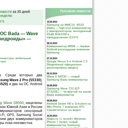
Похожие новости:
овости
за 30 дней
 неделю
SS?
)
15.02.2010
Samsung на MWC10: i8520
(Halo) — high-end коммуникатор
с пикопроектором, молодёжный
 ОС Bada — Wave
Ch@t B3410W и
«внедорожник» E2370
, «андроиды» —
08.12.2010
Коммуникатор W899 — первая
Android-раскладушка компании
Samsung
уникаторы
;
мобильные
07.12.2010
торы
Google Nexus S и Android 2.3
Gingerbread официально
анонсированы (видео)
05.10.2010
в. Среди которых два
Wave II S8530 — новый
sung Wave 2 Pro (S5330)
,
Samsung Bada коммуникатор
6520)
и два на ОС Android
30.08.2010
Samsung Wave 723 (GT-
S7320E) — четвёртый на рынке
Bada коммуникатор
09.08.2010
g Wave S8500
, нацелены
Android Desire HD и Schubert на
анах Южной Азии и России
Win Phone 7 компании НТС
«засветились» на видео
ммуникаторов: сенсорный
-Fi, GPS, Samsung Social
16.03.2010
ием двух коммуникаторов
Новости «с полей» Windows
Phone 7 Series: новый
ры пока неизвестна.
коммуникатор Samsung,