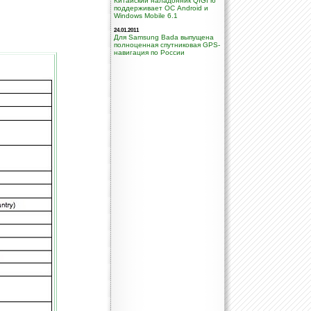
Китайский наладонник QIGI i6
поддерживает ОС Android и
Windows Mobile 6.1
24.01.2011
Для Samsung Bada выпущена
полноценная спутниковая GPS-
навигация по России