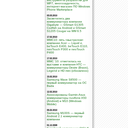
инструменты разработки для
WP7, многозадачность,
интернет-магазин ПО Windows
Phone Marketplace
03.03.2010
Засветились два
коммуникатора компании
Gigabyte — GSmart G1305
Codfish на Android и GSmart
S1205 Cougar на WM 6.5
17.02.2010
MWC10: пять «выстрелов»
компании Acer — Liquid e,
beTouch E400, beTouch E110,
neoTouch P300 и neoTouch
P400
17.02.2010
MWC '10: отметилась на
выставке и компания HTC —
коммуникаторы Desire (Bravo),
Legend и HD mini (обновлено)
15.02.2010
Samsung Wave S8500 —
первый коммуникатор на ОС
Bada
12.02.2010
Анонсированы Garmin-Asus
коммуникаторы nuvifone A50
(Android) и M10 (Windows
Mobile)
05.02.2010
Samsung M100S — первый
Android 2.1 коммуникатор
компании
01.12.2008