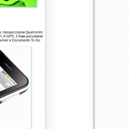
ён: процессором Qualcomm
i, A-GPS, 3.5мм разъёмом
erver и Documents To Go.