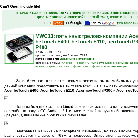
Can't Open include file!
к началу раздела новостей
•
лучшие
новости
и
самые
популярные
н
простые
анонсы новостей
на email ежедневно или раз в
наш
на Google:
(
что такое R
MWC10: пять «выстрелов» компании Acer 
beTouch E400, beTouch E110, neoTouch P
P400
17.02.2010 13:51
просмотров: сегодня 3, всего 7091
автор новости:
Владимир Литовченко
связанные темы:
Android
;
Pocket PC
;
Windows Mobile
;
коммуникатор
новые устройства
;
смартфоны
;
смартфоны и коммуникаторы
Х
отя
Acer
пока и является новым игроком на рынке мобильных ус
данной компании представить на выставке MWC 2010 аж пять коммуника
Acer beTouch E400
,
Acer beTouch E110
,
Acer neoTouch P300
и
Acer neoTo

Первым был представлен
Liquid e
, который идет на замену коммун
перешёл на новую ОС Android 2.1 и вместе с ней получил обновленное
браузер, динамические обои как на Nexus One.

Внутренняя начинка не претерпела изменений, но технические хар
равно остаются на высоте: 768МГц процессор Snapdragon, автофокусн