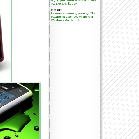
под управлением WM 6.5 пока
только для Кореи
01.12.2008
Китайский наладонник QIGI i6
поддерживает ОС Android и
Windows Mobile 6.1