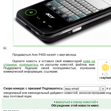

Продаваться Acer P400 начнёт с мая месяца.
Оцените новость и оставьте свой комментарий
ниже на
- « о
странице
,
подпишитесь
на рассылку новостей, файлов, книг.
Поддержите Ладошки своей посещаемостью, изучением
коммерческой информации, ссылками.
1
«
скучно
Скоро
конкурс
с призами! Подпишитесь:
и у
ежедневный или еженедельный дайджест новостей, анонсов программ под 
ваш почтовый ящик.
•
вернуться к списку новостей
•
Обсуждение этой новости ниже: