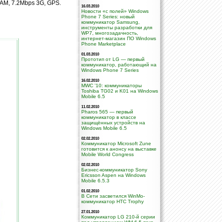
M, 7.2Mbps 3G, GPS.
16.03.2010
Новости «с полей» Windows
Phone 7 Series: новый
коммуникатор Samsung,
инструменты разработки для
WP7, многозадачность,
интернет-магазин ПО Windows
Phone Marketplace
01.03.2010
Прототип от LG — первый
коммуникатор, работающий на
Windows Phone 7 Series
16.02.2010
MWC '10: коммуникаторы
Toshiba TG02 и K01 на Windows
Mobile 6.5
11.02.2010
Pharos 565 — первый
коммуникатор в класcе
защищённых устройств на
Windows Mobile 6.5
02.02.2010
Коммуникатор Microsoft Zune
готовится к анонсу на выставке
Mobile World Congress
02.02.2010
Бизнес-коммуникатор Sony
Ericsson Aspen на Windows
Mobile 6.5.3
01.02.2010
В Сети засветился WinMo-
коммуникатор HTC Trophy
27.01.2010
Коммуникатор LG 210-й серии