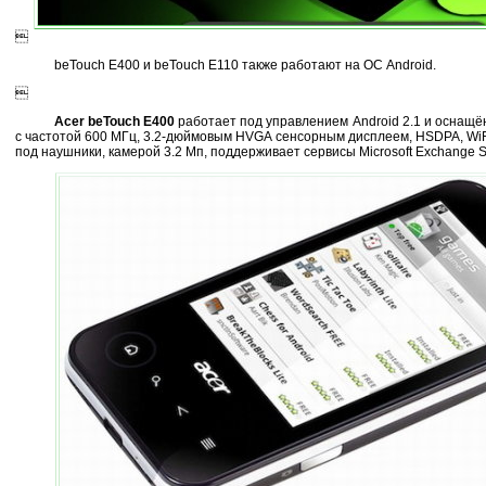

beTouch E400 и beTouch E110 также работают на ОС Android.

Acer beTouch E400
работает под управлением Android 2.1 и оснащ
с частотой 600 МГц, 3.2-дюймовым HVGA сенсорным дисплеем, HSDPA, WiF
под наушники, камерой 3.2 Мп, поддерживает сервисы Microsoft Exchange S