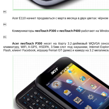

Acer E110 начнет продаваться с марта месяца в двух цветах: чёрном 

Коммуникаторы
neoTouch P300
и
neoTouch P400
работают на Windows

Acer neoTouch P300
несет на борту 3.2-дюймовый WQVGA сенс
клавиатуру, WiFi, A-GPS, HSDPA, 3.5мм слот под наушники, Internet Explo
Flash, клиент Facebook, игрушку Ferrari GT (демо) и камеру на 3.2 мегапиксе