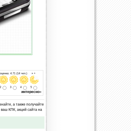
ценка: 4.71 (14 чел.) » +
2
3
4
5
интересно
»
знайте, а также получайте
ваш КПК, акций сайта на