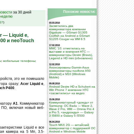
Похожие новости:
овости
за 30 дней
 неделю
SS?
)
03.03.2010
Засветились два
коммуникатора компании
Gigabyte — GSmart G1305
— Liquid e,
Codfish на Android и GSmart
S1205 Cougar на WM 6.5
300 и neoTouch
17.02.2010
MWC '10: отметилась на
выставке и компания HTC —
коммуникаторы Desire (Bravo),
Legend и HD mini (обновлено)
ы
;
мобильные телефоны
;
12.02.2010
Анонсированы Garmin-Asus
коммуникаторы nuvifone A50
(Android) и M10 (Windows
Mobile)
тройств, это не помешало
тора сразу:
Acer Liquid e
,
09.08.2010
Android Desire HD и Schubert на
uch P400
.
Win Phone 7 компании НТС
«засветились» на видео
15.06.2010
Коммуникаторный «дождь» от
икатору
A1
. Коммуникатор
Samsung: ОС Bada — Wave 2,
 ПО, включая новый веб-
Wave 2 Pro, WM — Omnia Pro 4
и Pro 5, «андроиды» — Galaxy
3 I5800 и Galaxy 5 I5500
06.04.2010
Touch MAX 2G — китайский
актеристики Liquid e все
коммуникатор с поддержкой ОС
ая камера на 5 Мп, 3.5-
Android и Windows Mobile