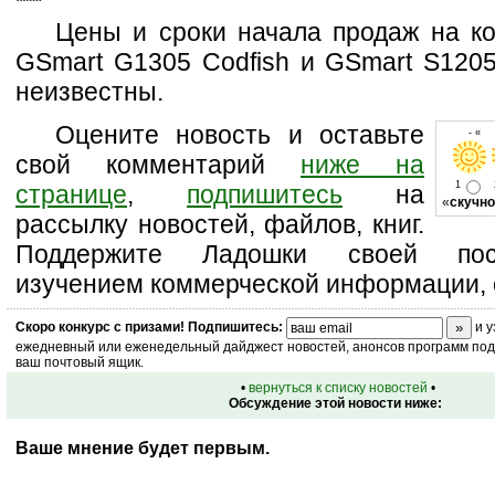
Цены и сроки начала продаж на к
GSmart G1305 Codfish и GSmart S1205
неизвестны.
Оцените новость и оставьте
- « 
свой комментарий
ниже на
1
странице
,
подпишитесь
на
«
скучно
рассылку новостей, файлов, книг.
Поддержите Ладошки своей посе
изучением коммерческой информации, 
Скоро
конкурс
с призами! Подпишитесь:
и у
ежедневный или еженедельный дайджест новостей, анонсов программ под 
ваш почтовый ящик.
•
вернуться к списку новостей
•
Обсуждение этой новости ниже:
Ваше мнение будет первым.