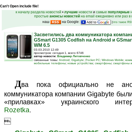
Can't Open include file!
к началу раздела новостей
•
лучшие
новости
и
самые
популярные
н
простые
анонсы новостей
на email ежедневно или раз в
наш
на Google:
(
что такое R
Засветились два коммуникатора компани
GSmart G1305 Codfish на Android и GSmar
WM 6.5
03.03.2010 12:49
просмотров: сегодня 1, всего 6746
автор новости:
Владимир Литовченко
связанные темы:
Android
;
Gigabyte
;
Pocket PC
;
Windows Mobile
;
ком
мобильные телефоны
;
новые устройства
;
смартфоны
;
смартфоны и
Д
ва пока официально не ано
коммуникатора компании Gigabyte был
«прилавках» украинского интерн
Rozetka
.
