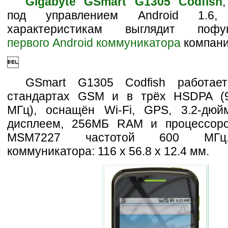
Gigabyte GSmart G1305 Codfish
под управлением Android 1.6
характеристикам выглядит пофун
первого Android коммуникатора
компани

GSmart G1305 Codfish работае
стандартах GSM и в трёх HSDPA (9
МГц), оснащён Wi-Fi, GPS, 3.2-дю
дисплеем, 256MБ RAM и процессор
MSM7227 частотой 600 МГц
коммуникатора: 116 x 56.8 x 12.4 мм.