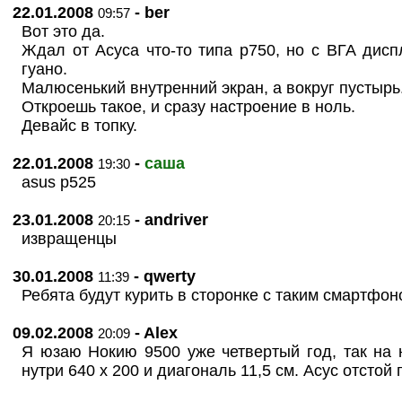
22.01.2008
- ber
09:57
Вот это да.
Ждал от Асуса что-то типа p750, но с ВГА дисп
гуано.
Малюсенький внутренний экран, а вокруг пустырь
Откроешь такое, и сразу настроение в ноль.
Девайс в топку.
22.01.2008
-
саша
19:30
asus p525
23.01.2008
- andriver
20:15
извращенцы
30.01.2008
- qwerty
11:39
Ребята будут курить в сторонке с таким смартфо
09.02.2008
- Alex
20:09
Я юзаю Нокию 9500 уже четвертый год, так на 
нутри 640 х 200 и диагональ 11,5 см. Асус отстой 