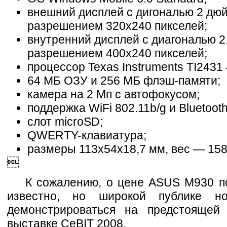
внешний дисплей с дигональю 2 дю
разрешением 320x240 пикселей;
внутренний дисплей с диагональю 2
разрешением 400х240 пикселей;
процессор Texas Instruments TI2431
64 МБ ОЗУ и 256 МБ флэш-памяти;
камера на 2 Мп с автофокусом;
поддержка WiFi 802.11b/g и Bluetooth
слот microSD;
QWERTY-клавиатура;
размеры 113x54x18,7 мм, вес — 158

К сожалению, о цене ASUS M930 по
известно, но широкой публике но
демонстрироваться на предстоящей
выставке CeBIT 2008.