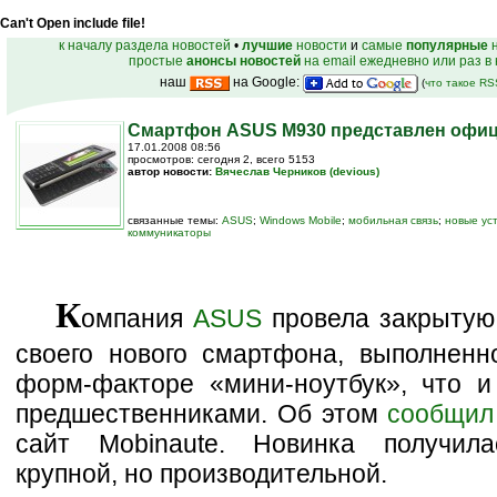
Can't Open include file!
к началу раздела новостей
•
лучшие
новости
и
самые
популярные
н
простые
анонсы новостей
на email ежедневно или раз в
наш
на Google:
(
что такое R
Смартфон ASUS M930 представлен офи
17.01.2008 08:56
просмотров: сегодня 2, всего 5153
автор новости:
Вячеслав Черников (devious)
связанные темы:
ASUS
;
Windows Mobile
;
мобильная связь
;
новые ус
коммуникаторы
К
омпания
ASUS
провела закрытую
своего нового смартфона, выполненн
форм-факторе «мини-ноутбук», что и
предшественниками. Об этом
сообщил
сайт Mobinaute. Новинка получила
крупной, но производительной.