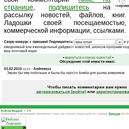
1
странице
,
подпишитесь
на
«
скучно
рассылку новостей, файлов, книг.
Ладошки своей посещаемостью,
коммерческой информации, ссылками.
Скоро
конкурс
с призами! Подпишитесь:
и у
ежедневный или еженедельный дайджест новостей, анонсов программ под 
ваш почтовый ящик.
•
вернуться к списку новостей
•
Обсуждение этой новости ниже:
03.02.2010
- Andrewzzz
10:07
Экран-бы ему побольше и была-бы просто бомба для рынка комуников
Чтобы писать комментарии вам нужно
авторизоваться (войти)
или
зарегистрирова
Andrew Nugged
, © XXI
Копирование и цитирование материалов только при наличии гиперссылки на страницу
Ладошек
без бл