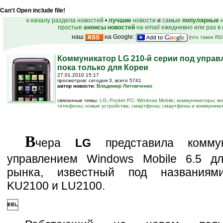
Can't Open include file!
к началу раздела новостей
•
лучшие
новости
и
самые
популярные
н
простые
анонсы новостей
на email ежедневно или раз в
наш
на Google:
(
что такое R
Коммуникатор LG 210-й серии под управ
пока только для Кореи
27.01.2010 15:17
просмотров: сегодня 3, всего 5741
автор новости:
Владимир Литовченко
связанные темы:
LG
;
Pocket PC
;
Windows Mobile
;
коммуникаторы
;
мо
телефоны
;
новые устройства
;
смартфоны
;
смартфоны и коммуника
В
чера
LG
представила комму
управлением Windows Mobile 6.5 дл
рынка, известный под названиям
KU2100 и LU2100.
