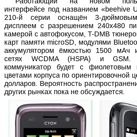
Работающий на новом пользо
интерфейсе под названием «beehive U
210-й серии оснащён 3-дюймовы
дисплеем с разрешением 240x480 пи
камерой с автофокусом, T-DMB тюнеро
карт памяти microSD, модулями Bluetoot
аккумулятором ёмкостью 1500 мАч 
сетях WCDMA (HSPA) и GSM. П
коммуникатор будет с фиолетовым 
цветами корпуса по ориентировочной ц
долларов. Вероятность распространен
других рынках пока не обсуждается.