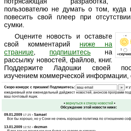
потрясающая разработка, по
пользователю не думать о том, куда 
повесить свой плеер при отсутстви
сумки.
Оцените новость и оставьте
- « о
свой комментарий
ниже на
1
странице
,
подпишитесь
на
«
скучно
рассылку новостей, файлов, книг.
Поддержите Ладошки своей посе
изучением коммерческой информации, 
Скоро
конкурс
с призами! Подпишитесь:
и у
ежедневный или еженедельный дайджест новостей, анонсов программ под 
ваш почтовый ящик.
•
вернуться к списку новостей
•
Обсуждение этой новости ниже:
09.01.2009
- Samael
17:25
Все бы хорошо, но у Сони не очень хорошая политика по отношению соф
13.01.2009
- dezman
12:52