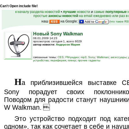
Can't Open include file!
к началу раздела новостей
•
лучшие
новости
и
самые
популярные
н
простые
анонсы новостей
на email ежедневно или раз в
наш
на Google:
(
что такое R
Новый Sony Walkman
08.01.2009 14:23
просмотров: сегодня 1, всего 6029
автор новости:
Андерсон Мария
связанные темы:
CES
;
FM-радио
;
mp3
;
Sony
;
Walkman
;
аксессуары
;
устройства
;
периферия
;
плеер
;
прочие гаджеты
Н
а приблизившейся выставке C
Sony порадует своих поклонников
Поводом для радости станут наушники
W Walkman. 
Это устройство подходит под кате
одном», так как сочетает в себе и науш