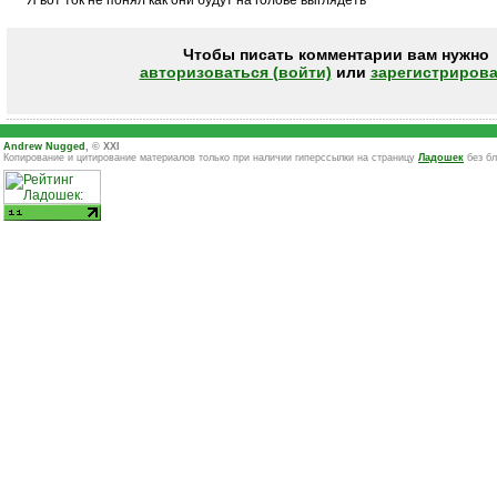
Я вот ток не понял как они будут на голове выглядеть
Чтобы писать комментарии вам нужно
авторизоваться (войти)
или
зарегистрирова
Andrew Nugged
, © XXI
Копирование и цитирование материалов только при наличии гиперссылки на страницу
Ладошек
без бл