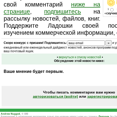
свой комментарий
ниже на
1
странице
,
подпишитесь
на
«
скучно
рассылку новостей, файлов, книг.
Поддержите Ладошки своей посе
изучением коммерческой информации, 
Скоро
конкурс
с призами! Подпишитесь:
и у
ежедневный или еженедельный дайджест новостей, анонсов программ под 
ваш почтовый ящик.
•
вернуться к списку новостей
•
Обсуждение этой новости ниже:
Ваше мнение будет первым.
Чтобы писать комментарии вам нужно
авторизоваться (войти)
или
зарегистрирова
Andrew Nugged
, © XXI
Копирование и цитирование материалов только при наличии гиперссылки на страницу
Ладошек
без бл