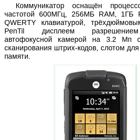
Коммуникатор оснащён процес
частотой 600МГц, 256MБ RAM, 1ГБ F
QWERTY клавиатурой, трёхдюймовы
PenTil дисплеем разрешение
автофокусной камерой на 3.2 Мп с
сканирования штрих-кодов, слотом для
памяти.