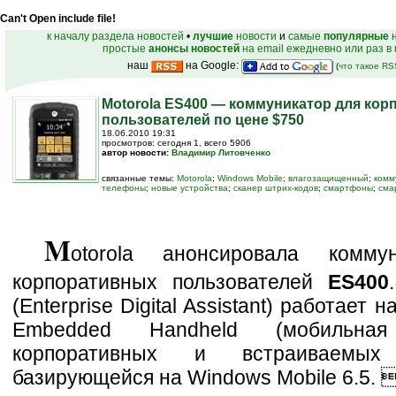
Can't Open include file!
к началу раздела новостей
•
лучшие
новости
и
самые
популярные
н
простые
анонсы новостей
на email ежедневно или раз в
наш
на Google:
(
что такое R
Motorola ES400 — коммуникатор для ко
пользователей по цене $750
18.06.2010 19:31
просмотров: сегодня 1, всего 5906
автор новости:
Владимир Литовченко
связанные темы:
Motorola
;
Windows Mobile
;
влагозащищенный
;
комм
телефоны
;
новые устройства
;
сканер штрих-кодов
;
смартфоны
;
сма
M
otorola анонсировала комму
корпоративных пользователей
ES400
(Enterprise Digital Assistant) работает
Embedded Handheld (мобильн
корпоративных и встраиваемых 
базирующейся на Windows Mobile 6.5. 