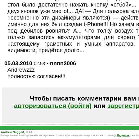
стол было достаточно нажать кнопку «отбой»...
двух кнопок уже много!... ДА! — Для пользовате
несомненно эти дизайнеры являются) — действ
именно для них был создан i-Phone!!! Но зачем 
под дебилов ровнять? А... Что толку воздух тр
только запастись аккумуляторами для своего
настоящему грамотных и умных аппаратов, 
видимости, придётся долго...
05.03.2010
- nnnn2006
02:53
Andrewzzz
полностью согласен!!!
Чтобы писать комментарии вам
авторизоваться (войти)
или
зарегист
Andrew Nugged
, © XXI
Копирование и цитирование материалов только при наличии гиперссылки на страницу
Ладошек
без бл