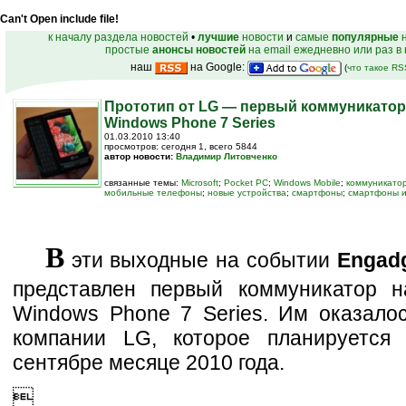
Can't Open include file!
к началу раздела новостей
•
лучшие
новости
и
самые
популярные
н
простые
анонсы новостей
на email ежедневно или раз в
наш
на Google:
(
что такое R
Прототип от LG — первый коммуникатор
Windows Phone 7 Series
01.03.2010 13:40
просмотров: сегодня 1, всего 5844
автор новости:
Владимир Литовченко
связанные темы:
Microsoft
;
Pocket PC
;
Windows Mobile
;
коммуникато
мобильные телефоны
;
новые устройства
;
смартфоны
;
смартфоны и
В
эти выходные на событии
Engad
представлен первый коммуникатор 
Windows Phone 7 Series. Им оказалос
компании LG, которое планируется
сентябре месяце 2010 года.
