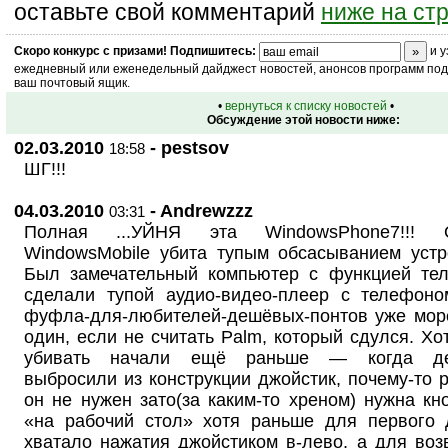
оставьте свой комментарий
ниже на ст
Скоро
конкурс
с призами! Подпишитесь:
и у
ежедневный или еженедельный дайджест новостей, анонсов программ под 
ваш почтовый ящик.
•
вернуться к списку новостей
•
Обсуждение этой новости ниже:
02.03.2010
- pestsov
18:58
ШГ!!!
04.03.2010
- Andrewzzz
03:31
Полная ...УЙНЯ эта WindowsPhone7!!! 
WindowsMobile убита тупым обсасыванием устрой
Был замечательный компьютер с функцией тел
сделали тупой аудио-видео-плеер с телефоно
фуфла-для-любителей-дешёвых-понтов уже мор
один, если не считать Palm, который сдулся. Х
убивать начали ещё раньше — когда деб
выбросили из конструкции джойстик, почему-то 
он не нужен зато(за каким-то хреном) нужна кн
«на рабочий стол» хотя раньше для первого 
хватало нажатия джойстиком в-лево, а для воз