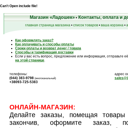
Can't Open include file!
Магазин «Ладошек»
Контакты, оплата и д
•
главная страница магазина
•
список товаров
•
ваша корзина
•
а
Как оформлять заказ?
Как оплачивать и способы оплаты
Сроки оплаты и возврат денег / товара
Способы и тарификация доставки
Если у вас есть вопрос, предложение или информация, отправьте е
на этой странице
.
телефоны:
адрес о
(044) 383-9798
sales@l
(многоканальный)
+38093-725-5383
ОНЛАЙН-МАГАЗИН:
Делайте заказы, помещая товары 
закончив, оформите заказ, п