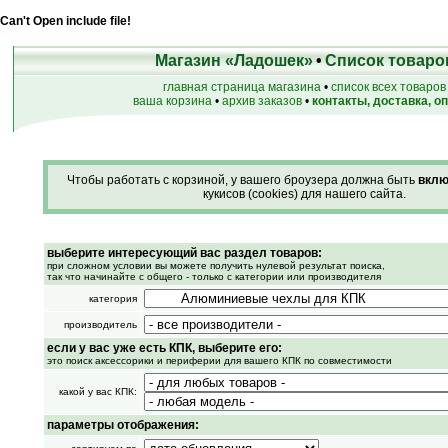
Can't Open include file!
Магазин «Ладошек»
•
Список товаро
главная страница магазина
•
список всех товаров
ваша корзина
•
архив заказов
•
контакты, доставка, о
Чтобы работать с корзиной, у вашего броузера должна быть
вклю
кукисов (cookies) для нашего сайта.
выберите интересующий вас раздел товаров:
при сложном условии вы можете получить нулевой результат поиска,
так что начинайте с общего - только с категории или производителя
категория
производитель
если у вас уже есть КПК, выберите его:
это поиск аксессорики и периферии для вашего КПК по совместимости
какой у вас КПК:
параметры отображения: