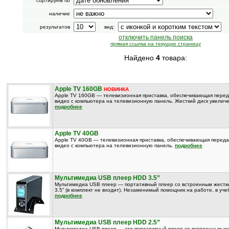
сортируем по
наличие
результатов
вид:
отключить панель поиска
прямая ссылка на текущую страницу
Найдено
4
товара:
Apple TV 160GB
НОВИНКА
Apple TV 160GB — телевизионная приставка, обеспечивающая перед
видео с компьютера на телевизионную панель. Жесткий диск увелич
подробнее
Apple TV 40GB
Apple TV 40GB — телевизионная приставка, обеспечивающая переда
видео с компьютера на телевизионную панель.
подробнее
Мультимедиа USB плеер HDD 3.5”
Мультимедиа USB плеер — портативный плеер со встроенным жестк
3.5” (в комплект не входит). Незаменимый помощник на работе, в уче
подробнее
Мультимедиа USB плеер HDD 2.5”
Мультимедиа USB плеер — это портативный плеер со встроенным ж