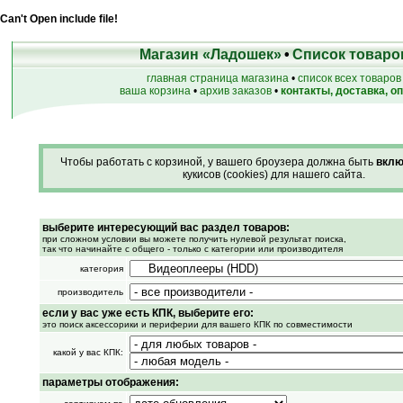
Can't Open include file!
Магазин «Ладошек»
•
Список товаро
главная страница магазина
•
список всех товаров
ваша корзина
•
архив заказов
•
контакты, доставка, о
Чтобы работать с корзиной, у вашего броузера должна быть
вклю
кукисов (cookies) для нашего сайта.
выберите интересующий вас раздел товаров:
при сложном условии вы можете получить нулевой результат поиска,
так что начинайте с общего - только с категории или производителя
категория
производитель
если у вас уже есть КПК, выберите его:
это поиск аксессорики и периферии для вашего КПК по совместимости
какой у вас КПК:
параметры отображения: