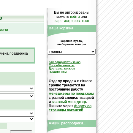
Вы не авторизованы
можете
войти
или
в
зарегистрироваться
Ваша корзина
плата
корзина пуста,
выбирайте товары
чена
поддержка
Как оформлять заказ
Cпособы оплаты
Доставка заказов
Пишите нам
Отделу продаж в г.Киеве
срочно требуется на
постоянную работу
менеджеры по продажам
с разной специализацией
и
главный менеджер
.
Пишите через
форму со
страницы вакансий
Акции, распродажи...