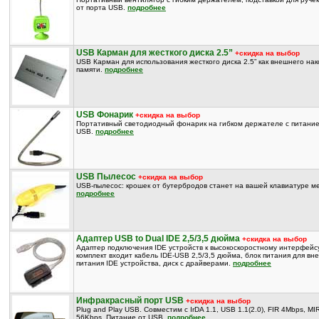
от порта USB.
подробнее
USB Карман для жесткого диска 2.5”
+скидка на выбор
USB Карман для использования жесткого диска 2.5” как внешнего на
памяти.
подробнее
USB Фонарик
+скидка на выбор
Портативный светодиодный фонарик на гибком держателе с питание
USB.
подробнее
USB Пылесос
+скидка на выбор
USB-пылесос: крошек от бутербродов станет на вашей клавиатуре ме
подробнее
Адаптер USB to Dual IDE 2,5/3,5 дюйма
+скидка на выбор
Адаптер подключения IDE устройств к высокоскоростному интерфейсу
комплект входит кабель IDE-USB 2,5/3,5 дюйма, блок питания для вн
питания IDE устройства, диск с драйверами.
подробнее
Инфракрасный порт USB
+скидка на выбор
Plug and Play USB. Совместим с IrDA 1.1, USB 1.1(2.0), FIR 4Mbps, MIR
56Kbps. Питание от USB.
подробнее