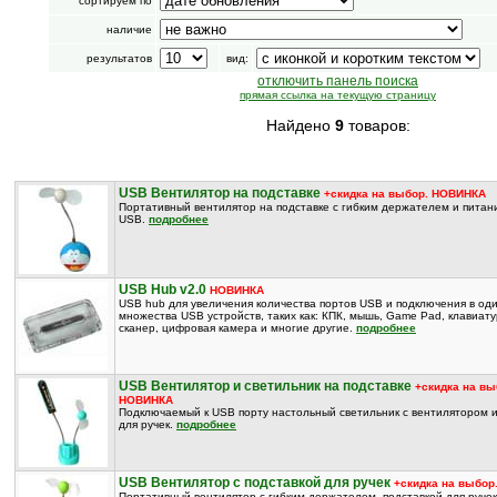
сортируем по
наличие
результатов
вид:
отключить панель поиска
прямая ссылка на текущую страницу
Найдено
9
товаров:
USB Вентилятор на подставке
+скидка на выбор. НОВИНКА
Портативный вентилятор на подставке с гибким держателем и питан
USB.
подробнее
USB Hub v2.0
НОВИНКА
USB hub для увеличения количества портов USB и подключения в од
множества USB устройств, таких как: КПК, мышь, Game Pad, клавиату
сканер, цифровая камера и многие другие.
подробнее
USB Вентилятор и светильник на подставке
+скидка на вы
НОВИНКА
Подключаемый к USB порту настольный светильник с вентилятором и
для ручек.
подробнее
USB Вентилятор с подставкой для ручек
+скидка на выбо
Портативный вентилятор с гибким держателем, подставкой для руче