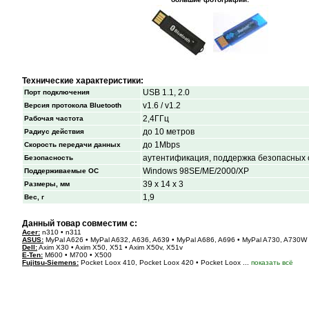
Технические характеристики:
USB 1.1, 2.0
Порт подключения
v1.6 / v1.2
Версия протокола Bluetooth
2,4ГГц
Рабочая частота
до 10 метров
Радиус действия
до 1Mbps
Скорость передачи данных
аутентификация, поддержка безопасных
Безопасность
Windows 98SE/ME/2000/XP
Поддерживаемые ОС
39 x 14 x 3
Размеры, мм
1,9
Вес, г
Данный товар совместим с:
Acer:
n310 • n311
ASUS:
MyPal A626 • MyPal A632, A636, A639 • MyPal A686, A696 • MyPal A730, A730W
Dell:
Axim X30 • Axim X50, X51 • Axim X50v, X51v
E-Ten:
M600 • M700 • X500
Fujitsu-Siemens:
Pocket Loox 410, Pocket Loox 420 • Pocket Loox ...
показать всё