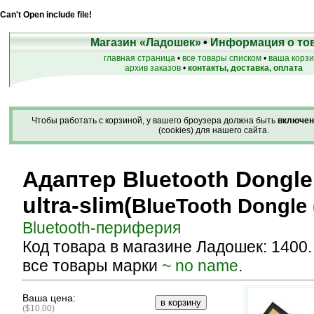
Can't Open include file!
Магазин «Ладошек»
•
Информация о то
главная страница
•
все товары списком
•
ваша корз
архив заказов
•
контакты, доставка, оплата
Чтобы работать с корзиной, у вашего броузера должна быть
включен
(cookies) для нашего сайта.
Адаптер Bluetooth Dongle
ultra-slim
(
BlueTooth Dongle 
Bluetooth-периферия
Код товара в магазине Ладошек: 1400
все товары марки
~ no name
.
Ваша цена:
($10.00)