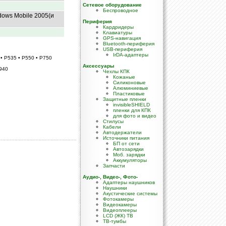
Сетевое оборудование
Беспроводное
dows Mobile 2005(и
Периферия
Кардридеры
Клавиатуры
GPS-навигация
Bluetooth-периферия
USB-периферия
IrDA-адаптеры
 • P535 • P550 • P750
Аксессуары
6940
Чехлы КПК
Кожаные
Силиконовые
Алюминиевые
Пластиковые
Защитные пленки
invisibleSHIELD
пленки для КПК
для фото и видео
Стилусы
Кабели
Автодержатели
Источники питания
БП от сети
Автозарядки
Моб. зарядки
Аккумуляторы
Запчасти
Аудио-, Видео-, Фото-
Адаптеры наушников
Наушники
Акустические системы
Фотокамеры
Видеокамеры
Видеоплееры
LCD (ЖК) TB
ТВ-тумбы