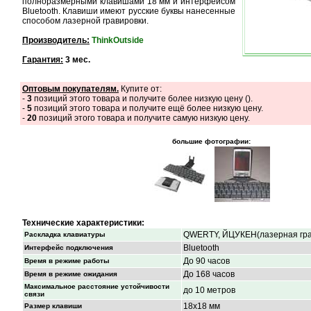
полноразмерными клавишами 18 мм и интерфейсом
Bluetooth. Клавиши имеют русские буквы нанесенные
способом лазерной гравировки.
Производитель:
ThinkOutside
Гарантия:
3 мес.
Оптовым покупателям.
Купите от:
-
3
позиций этого товара и получите более низкую цену (
).
-
5
позиций этого товара и получите ещё более низкую цену.
-
20
позиций этого товара и получите самую низкую цену.
большие фотографии:
Технические характеристики:
QWERTY, ЙЦУКЕН(лазерная гра
Раскладка клавиатуры
Bluetooth
Интерфейс подключения
До 90 часов
Время в режиме работы
До 168 часов
Время в режиме ожидания
Максимальное расстояние устойчивости
до 10 метров
связи
18х18 мм
Размер клавиши