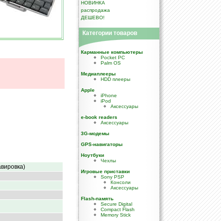
НОВИНКА
распродажа
ДЕШЕВО!
Категории товаров
Карманные компьютеры
Pocket PC
Palm OS
Медиаплееры
HDD плееры
Apple
iPhone
iPod
Аксессуары
e-book readers
Аксессуары
3G-модемы
GPS-навигаторы
Ноутбуки
Чехлы
вировка)
Игровые приставки
Sony PSP
Консоли
Аксессуары
Flash-память
Secure Digital
Compact Flash
Memory Stick