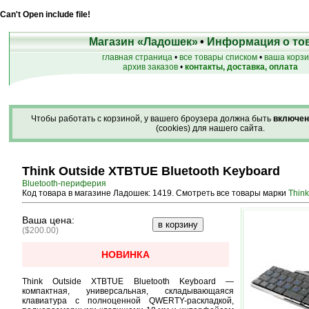
Can't Open include file!
Магазин «Ладошек»
•
Информация о то
главная страница
•
все товары списком
•
ваша корз
архив заказов
•
контакты, доставка, оплата
Чтобы работать с корзиной, у вашего броузера должна быть
включен
(cookies) для нашего сайта.
Think Outside XTBTUE Bluetooth Keyboard
Bluetooth-периферия
Код товара в магазине Ладошек: 1419. Смотреть все товары марки
Think
Ваша цена:
($200.00)
НОВИНКА
Think Outside XTBTUE Bluetooth Keyboard —
компактная, универсальная, складывающаяся
клавиатура с полноценной QWERTY-раскладкой,