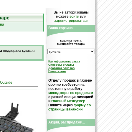
Вы не авторизованы
можете
войти
или
варе
зарегистрироваться
ина
Ваша корзина
корзина пуста,
выбирайте товары
а
поддержка кукисов
Как оформлять заказ
Cпособы оплаты
Доставка заказов
Пишите нам
Отделу продаж в г.Киеве
Outside
.
срочно требуется на
постоянную работу
менеджеры по продажам
с разной специализацией
и
главный менеджер
.
Пишите через
форму со
страницы вакансий
Акции, распродажи...