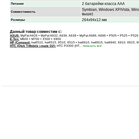
2 батарейки класса ААА
Питание
Symbian, Windows XP/Vista, Win
Совместимость
выше)
264x94x12 мм
Размеры
Данный товар совместим с:
ASUS:
MyPal A626 • MyPal A632, A636, A639 • MyPal A686, A696 • P505 • P525 • P526
E-Ten:
M600 • M700 • X500 • X800
HP (Compaq):
hw6510, hw6515, 6510, 6515 • hw6910, hw6915, hw6940, 6910, 6915, 
HTC (Qtek T-Mobile i-mate O2):
HTC P3300 (HT...
показать всё