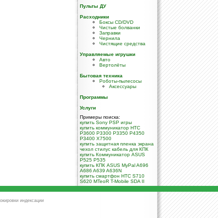
Пульты ДУ
Расходники
Боксы CD/DVD
Чистые болванки
Заправки
Чернила
Чистящие средства
Управляемые игрушки
Авто
Вертолёты
Бытовая техника
Роботы-пылесосы
Аксессуары
Программы
Услуги
Примеры поиска:
купить Sony PSP игры
купить коммуникатор HTC
P3600 P3300 P3350 P4350
P3400 X7500
купить защитная пленка экрана
чехол стилус кабель для КПК
купить Коммуникатор ASUS
P525 P535
купить КПК ASUS MyPal A696
A686 A639 A636N
купить смартфон HTC S710
S620 MTeoR T-Mobile SDA II
окировки индексации