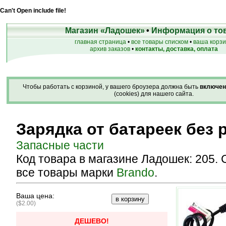
Can't Open include file!
Магазин «Ладошек»
•
Информация о то
главная страница
•
все товары списком
•
ваша корз
архив заказов
•
контакты, доставка, оплата
Чтобы работать с корзиной, у вашего броузера должна быть
включен
(cookies) для нашего сайта.
Зарядка от батареек без 
Запасные части
Код товара в магазине Ладошек: 205.
все товары марки
Brando
.
Ваша цена:
($2.00)
ДЕШЕВО!