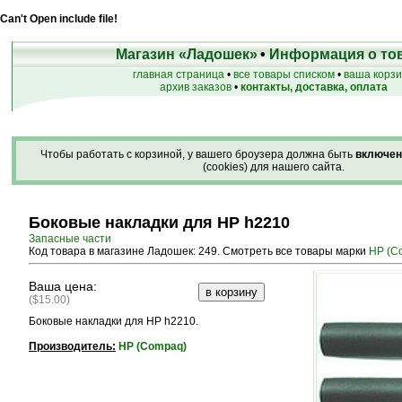
Can't Open include file!
Магазин «Ладошек»
•
Информация о то
главная страница
•
все товары списком
•
ваша корз
архив заказов
•
контакты, доставка, оплата
Чтобы работать с корзиной, у вашего броузера должна быть
включен
(cookies) для нашего сайта.
Боковые накладки для HP h2210
Запасные части
Код товара в магазине Ладошек: 249. Смотреть все товары марки
HP (C
Ваша цена:
($15.00)
Боковые накладки для HP h2210.
Производитель:
HP (Compaq)