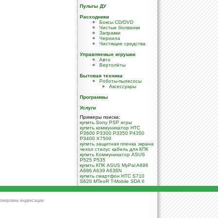
Пульты ДУ
Расходники
Боксы CD/DVD
Чистые болванки
Заправки
Чернила
Чистящие средства
Управляемые игрушки
Авто
Вертолёты
Бытовая техника
Роботы-пылесосы
Аксессуары
Программы
Услуги
Примеры поиска:
купить Sony PSP игры
купить коммуникатор HTC
P3600 P3300 P3350 P4350
P3400 X7500
купить защитная пленка экрана
чехол стилус кабель для КПК
купить Коммуникатор ASUS
P525 P535
купить КПК ASUS MyPal A696
A686 A639 A636N
купить смартфон HTC S710
S620 MTeoR T-Mobile SDA II
окировки индексации