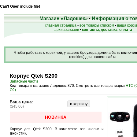
Can't Open include file!
Магазин «Ладошек»
•
Информация о то
главная страница
•
все товары списком
•
ваша корз
архив заказов
•
контакты, доставка, оплата
Чтобы работать с корзиной, у вашего броузера должна быть
включен
(cookies) для нашего сайта.
Корпус Qtek S200
Запасные части
Код товара в магазине Ладошек: 870. Смотреть все товары марки
HTC (Q
O2)
.
Ваша цена:
($45.00)
НОВИНКА
Корпус для Qtek S200. В комплекте все кнопки и
джойстик.