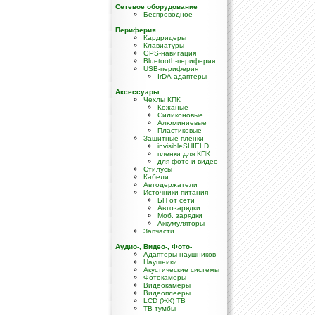
Сетевое оборудование
Беспроводное
Периферия
Кардридеры
Клавиатуры
GPS-навигация
Bluetooth-периферия
USB-периферия
IrDA-адаптеры
Аксессуары
Чехлы КПК
Кожаные
Силиконовые
Алюминиевые
Пластиковые
Защитные пленки
invisibleSHIELD
пленки для КПК
для фото и видео
Стилусы
Кабели
Автодержатели
Источники питания
БП от сети
Автозарядки
Моб. зарядки
Аккумуляторы
Запчасти
Аудио-, Видео-, Фото-
Адаптеры наушников
Наушники
Акустические системы
Фотокамеры
Видеокамеры
Видеоплееры
LCD (ЖК) TB
ТВ-тумбы