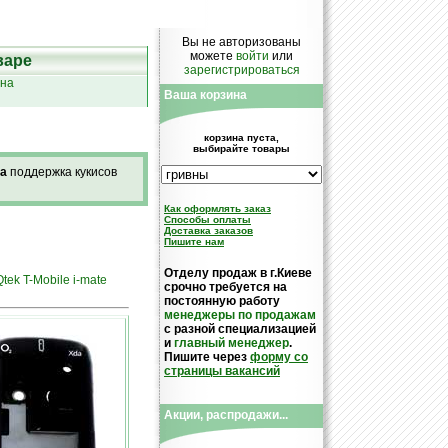
Вы не авторизованы
можете
войти
или
варе
зарегистрироваться
ина
Ваша корзина
корзина пуста,
выбирайте товары
а
поддержка кукисов
Как оформлять заказ
Cпособы оплаты
Доставка заказов
Пишите нам
Отделу продаж в г.Киеве
tek T-Mobile i-mate
срочно требуется на
постоянную работу
менеджеры по продажам
с разной специализацией
и
главный менеджер
.
Пишите через
форму со
страницы вакансий
Акции, распродажи...