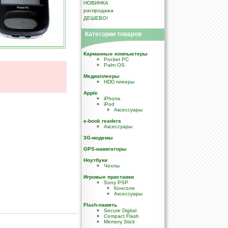
НОВИНКА
распродажа
ДЕШЕВО!
Категории товаров
Карманные компьютеры
Pocket PC
Palm OS
Медиаплееры
HDD плееры
Apple
iPhone
iPod
Аксессуары
e-book readers
Аксессуары
3G-модемы
GPS-навигаторы
Ноутбуки
Чехлы
Игровые приставки
Sony PSP
Консоли
Аксессуары
Flash-память
Secure Digital
Compact Flash
Memory Stick