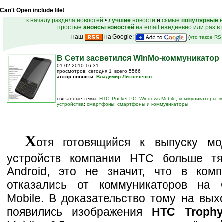
Can't Open include file!
к началу раздела новостей
•
лучшие
новости
и
самые
популярные
н
простые
анонсы новостей
на email ежедневно или раз в
наш
на Google:
(
что такое R
В Сети засветился WinMo-коммуникатор 
01.02.2010 16:31
просмотров: сегодня 1, всего 5566
автор новости:
Владимир Литовченко
связанные темы:
HTC
;
Pocket PC
;
Windows Mobile
;
коммуникаторы
;
м
устройства
;
смартфоны
;
смартфоны и коммуникаторы
Х
отя готовящийся к выпуску м
устройств компании НТС больше тя
Android, это не значит, что в ком
отказались от коммуникаторов на
Mobile. В доказательство тому на вы
появились изображения
HTC Troph