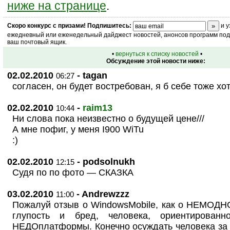
ниже на странице
.
Скоро
конкурс
с призами! Подпишитесь:
и у
ежедневный или еженедельный дайджест новостей, анонсов программ под 
ваш почтовый ящик.
•
вернуться к списку новостей
•
Обсуждение этой новости ниже:
02.02.2010
- tagan
06:27
согласен, он будет востребован, я б себе тоже хо
02.02.2010
-
raim13
10:44
Ни слова пока неизвестно о будущей цене///
А мне пофиг, у меня I900 WiTu
:)
02.02.2010
- podsolnukh
12:15
Судя по по фото — СКАЗКА
03.02.2010
- Andrewzzz
11:00
Пожалуй отзыв о WindowsMobile, как о НЕМОД
глупость и бред, человека, ориентированн
НЕДОплатформы. Конечно осуждать человека за 