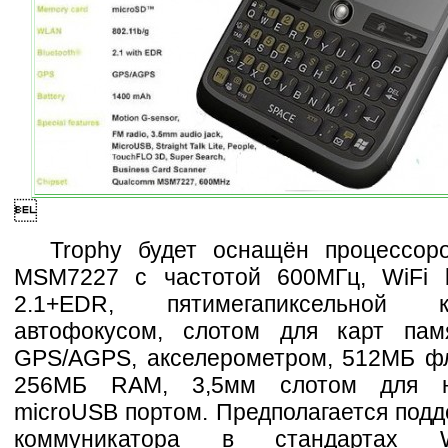

Trophy будет оснащён процессо
MSM7227 с частотой 600МГц, WiFi b/
2.1+EDR, пятимегапиксельной
автофокусом, слотом для карт пам
GPS/AGPS, акселерометром, 512МБ ф
256МБ RAM, 3,5мм слотом для н
microUSB портом. Предполагается под
коммуникатора в стандартах 