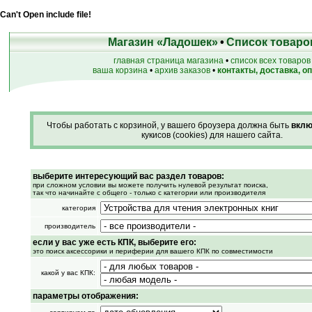
Can't Open include file!
Магазин «Ладошек»
•
Список товаро
главная страница магазина
•
список всех товаров
ваша корзина
•
архив заказов
•
контакты, доставка, о
Чтобы работать с корзиной, у вашего броузера должна быть
вклю
кукисов (cookies) для нашего сайта.
выберите интересующий вас раздел товаров:
при сложном условии вы можете получить нулевой результат поиска,
так что начинайте с общего - только с категории или производителя
категория
производитель
если у вас уже есть КПК, выберите его:
это поиск аксессорики и периферии для вашего КПК по совместимости
какой у вас КПК:
параметры отображения: