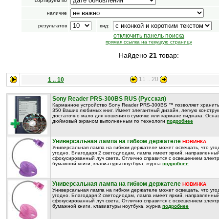
сортируем по
наличие
результатов
вид:
отключить панель поиска
прямая ссылка на текущую страницу
Найдено
21
товар:
11 .. 20
1 .. 10
Sony Reader PRS-300BS RUS (Русская)
Карманное устройство Sony Reader PRS-300BS ™ позволяет хранить
350 Ваших любимых книг. Имеет элегантный дизайн, легкую констру
достаточно мало для ношения в сумочке или кармане пиджака. Осна
дюймовый экраном выполненным по технологи
подробнее
Универсальная лампа на гибком держателе
НОВИНКА
Универсальная лампа на гибком держателе может освещать, что уго
угодно. Благодаря 2 светодиодам, лампа имеет яркий, направленны
сфокусированный луч света. Отлично справится с освещением элект
бумажной книги, клавиатуры ноутбука, журна
подробнее
Универсальная лампа на гибком держателе
НОВИНКА
Универсальная лампа на гибком держателе может освещать, что уго
угодно. Благодаря 2 светодиодам, лампа имеет яркий, направленны
сфокусированный луч света. Отлично справится с освещением элект
бумажной книги, клавиатуры ноутбука, журна
подробнее