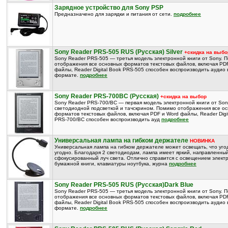
Зарядное устройство для Sony PSP
Предназначено для зарядки и питания от сети.
подробнее
Sony Reader PRS-505 RUS (Русская) Silver
+скидка на выбо
Sony Reader PRS-505 — третья модель электронной книги от Sony. 
отображения все основных форматов текстовых файлов, включая PD
файлы, Reader Digital Book PRS-505 способен воспроизводить аудио
формате.
подробнее
Sony Reader PRS-700BC (Русская)
+скидка на выбор
Sony Reader PRS-700/BC — первая модель электронной книги от Son
светодиодной подсветкой и тачскрином. Помимо отображения все о
форматов текстовых файлов, включая PDF и Word файлы, Reader Digi
PRS-700/BC способен воспроизводить ауд
подробнее
Универсальная лампа на гибком держателе
НОВИНКА
Универсальная лампа на гибком держателе может освещать, что уго
угодно. Благодаря 2 светодиодам, лампа имеет яркий, направленны
сфокусированный луч света. Отлично справится с освещением элект
бумажной книги, клавиатуры ноутбука, журна
подробнее
Sony Reader PRS-505 RUS (Русская)Dark Blue
Sony Reader PRS-505 — третья модель электронной книги от Sony. 
отображения все основных форматов текстовых файлов, включая PD
файлы, Reader Digital Book PRS-505 способен воспроизводить аудио
формате.
подробнее