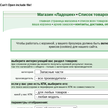
Can't Open include file!
Магазин «Ладошек»
•
Список товаро
главная страница магазина
•
список всех товаров
ваша корзина
•
архив заказов
•
контакты, доставка, о
Чтобы работать с корзиной, у вашего броузера должна быть
вклю
кукисов (cookies) для нашего сайта.
выберите интересующий вас раздел товаров:
при сложном условии вы можете получить нулевой результат поиска,
так что начинайте с общего - только с категории или производителя
категория
производитель
если у вас уже есть КПК, выберите его:
это поиск аксессорики и периферии для вашего КПК по совместимости
какой у вас КПК:
параметры отображения: